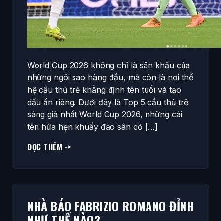
World Cup 2026 không chỉ là sân khấu của
những ngôi sao hàng đầu, mà còn là nơi thế
hệ cầu thủ trẻ khẳng định tên tuổi và tạo
dấu ấn riêng. Dưới đây là Top 5 cầu thủ trẻ
sáng giá nhất World Cup 2026, những cái
tên hứa hẹn khuấy đảo sân cỏ […]
ĐỌC THÊM ->
NHÀ BÁO FABRIZIO ROMANO ĐỈNH
NHƯ THẾ NÀO?