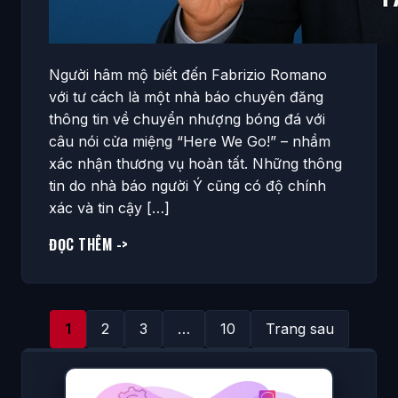
Người hâm mộ biết đến Fabrizio Romano
với tư cách là một nhà báo chuyên đăng
thông tin về chuyển nhượng bóng đá với
câu nói cửa miệng “Here We Go!” – nhầm
xác nhận thương vụ hoàn tất. Những thông
tin do nhà báo người Ý cũng có độ chính
xác và tin cậy […]
ĐỌC THÊM ->
PHÂN
1
2
3
…
10
Trang sau
TRANG
BÀI
VIẾT