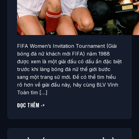
FIFA Women’s Invitation Tournament (Giải
bóng đá nữ khách mời FIFA) năm 1988
được xem là một giải đấu có dấu ấn đặc biệt
trước khi làng bóng đá nữ thế giới bước
sang một trang sử mới. Để có thể tìm hiểu
rõ hơn về giải đấu này, hãy cùng BLV Vĩnh
Toàn tìm […]
ĐỌC THÊM ->