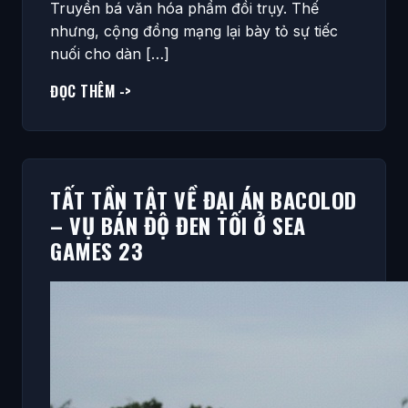
Truyền bá văn hóa phẩm đồi trụy. Thế
nhưng, cộng đồng mạng lại bày tỏ sự tiếc
nuối cho dàn […]
ĐỌC THÊM ->
TẤT TẦN TẬT VỀ ĐẠI ÁN BACOLOD
– VỤ BÁN ĐỘ ĐEN TỐI Ở SEA
GAMES 23