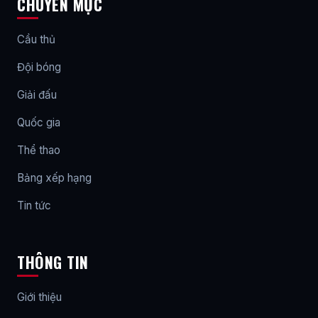
CHUYÊN MỤC
Cầu thủ
Đội bóng
Giải đấu
Quốc gia
Thể thao
Bảng xếp hạng
Tin tức
THÔNG TIN
Giới thiệu