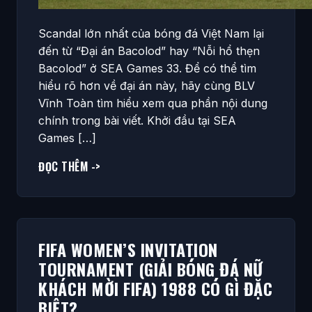
Scandal lớn nhất của bóng đá Việt Nam lại
đến từ “Đại án Bacolod” hay “Nỗi hổ thẹn
Bacolod” ở SEA Games 33. Để có thể tìm
hiểu rõ hơn về đại án này, hãy cùng BLV
Vĩnh Toàn tìm hiểu xem qua phần nội dung
chính trong bài viết. Khởi đầu tại SEA
Games […]
ĐỌC THÊM ->
FIFA WOMEN’S INVITATION
TOURNAMENT (GIẢI BÓNG ĐÁ NỮ
KHÁCH MỜI FIFA) 1988 CÓ GÌ ĐẶC
BIỆT?