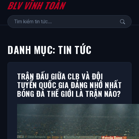
BLV VĨNH TOÀN
DANH MỤC:
TIN TỨC
TRẬN ĐẤU GIỮA CLB VÀ ĐỘI
TUYỂN QUỐC GIA ĐÁNG NHỚ NHẤT
BÓNG ĐÁ THẾ GIỚI LÀ TRẬN NÀO?