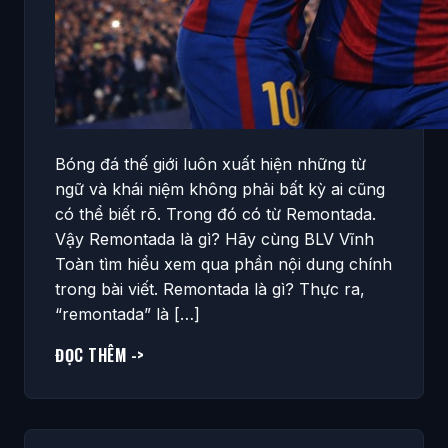
Bóng đá thế giới luôn xuất hiện những từ
ngữ và khái niệm không phải bất kỳ ai cũng
có thể biết rõ. Trong đó có từ Remontada.
Vậy Remontada là gì? Hãy cùng BLV Vĩnh
Toàn tìm hiểu xem qua phần nội dung chính
trong bài viết. Remontada là gì? Thực ra,
“remontada” là […]
ĐỌC THÊM ->