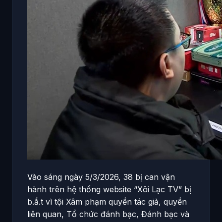
Vào sáng ngày 5/3/2026, 38 bị can vận
hành trên hệ thống website “Xôi Lạc TV” bị
b.ắ.t vì tội Xâm phạm quyền tác giả, quyền
liên quan, Tổ chức đánh bạc, Đánh bạc và