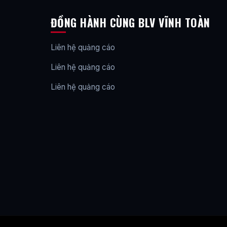
ĐỒNG HÀNH CÙNG BLV VĨNH TOÀN
Liên hệ quảng cáo
Liên hệ quảng cáo
Liên hệ quảng cáo