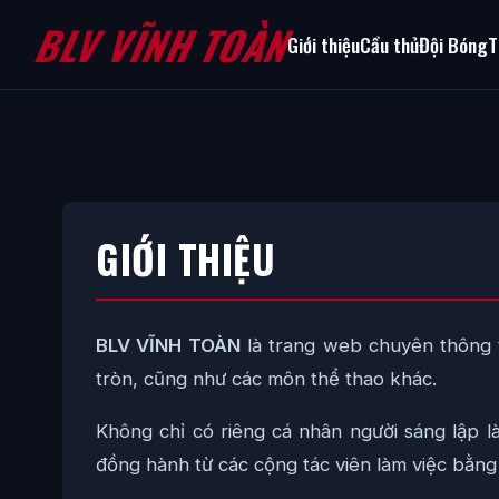
BLV VĨNH TOÀN
Giới thiệu
Cầu thủ
Đội Bóng
T
GIỚI THIỆU
BLV VĨNH TOÀN
là trang web chuyên thông t
tròn, cũng như các môn thể thao khác.
Không chỉ có riêng cá nhân người sáng lập 
đồng hành từ các cộng tác viên làm việc bằng