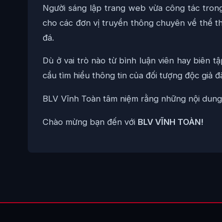
Người sáng lập trang web vừa công tác trong
cho các đơn vị truyền thông chuyên về thể th
đá.
Dù ở vai trò nào từ bình luận viên hay biên
cầu tìm hiểu thông tin của đối tượng độc giả 
BLV Vĩnh Toàn tâm niệm rằng những nội dung ch
Chào mừng bạn đến với
BLV VĨNH TOÀN!