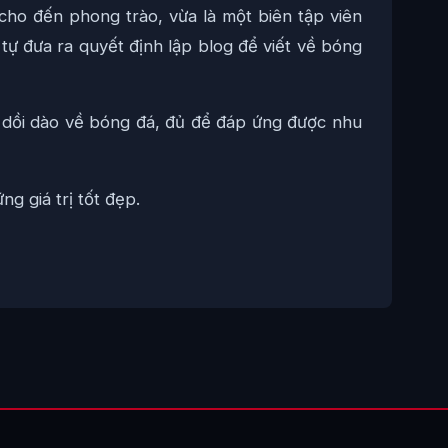
cho đến phong trào, vừa là một biên tập viên
tự đưa ra quyết định lập blog để viết về bóng
c dồi dào về bóng đá, đủ để đáp ứng được nhu
g giá trị tốt đẹp.