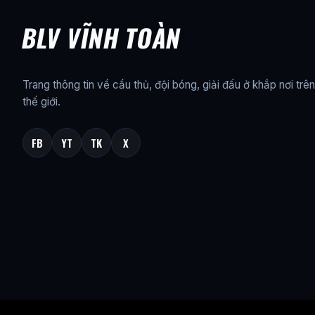
BLV VĨNH TOÀN
Trang thông tin về cầu thủ, đội bóng, giải đấu ở khắp nơi trên
thế giới.
FB
YT
TK
X