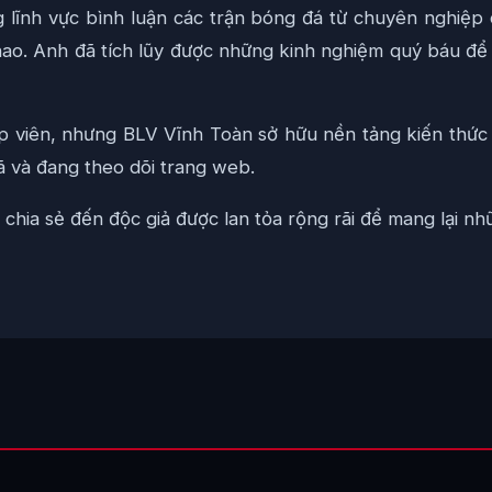
 lĩnh vực bình luận các trận bóng đá từ chuyên nghiệp 
ao. Anh đã tích lũy được những kinh nghiệm quý báu để 
 tập viên, nhưng BLV Vĩnh Toàn sở hữu nền tảng kiến thứ
đã và đang theo dõi trang web.
ia sẻ đến độc giả được lan tỏa rộng rãi để mang lại nhữn