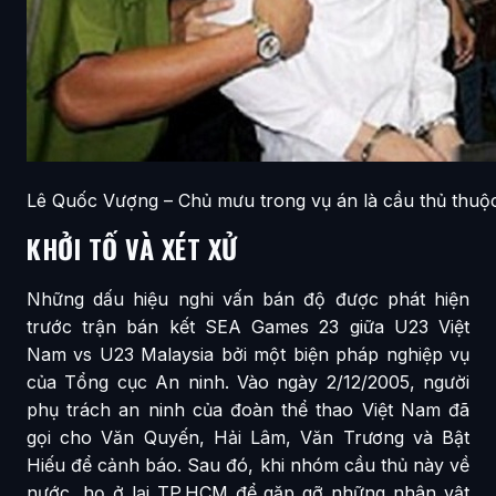
Lê Quốc Vượng – Chủ mưu trong vụ án là cầu thủ thuộc
KHỞI TỐ VÀ XÉT XỬ
Những dấu hiệu nghi vấn bán độ được phát hiện
trước trận bán kết SEA Games 23 giữa U23 Việt
Nam vs U23 Malaysia bởi một biện pháp nghiệp vụ
của Tổng cục An ninh. Vào ngày 2/12/2005, người
phụ trách an ninh của đoàn thể thao Việt Nam đã
gọi cho Văn Quyến, Hải Lâm, Văn Trương và Bật
Hiếu để cảnh báo. Sau đó, khi nhóm cầu thủ này về
nước, họ ở lại TP.HCM để gặp gỡ những nhân vật