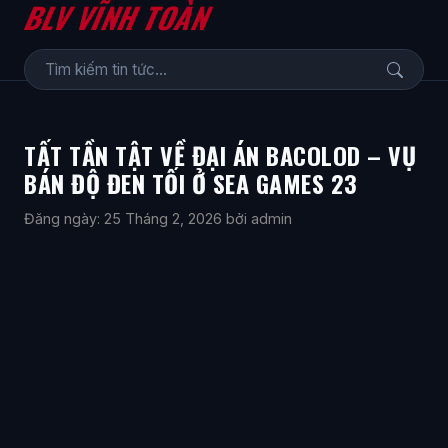
BLV VĨNH TOÀN
TẤT TẦN TẬT VỀ ĐẠI ÁN BACOLOD – VỤ
BÁN ĐỘ ĐEN TỐI Ở SEA GAMES 23
Đăng ngày: 25 Tháng 2, 2026
bởi admin