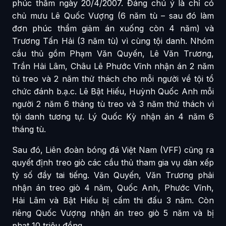
phúc thẩm ngày 20/4/2007. Đáng chú ý là chỉ có
chủ mưu Lê Quốc Vượng (6 năm tù – sau đó làm
đơn phúc thẩm giảm án xuống còn 4 năm) và
Trương Tấn Hải (3 năm tù) vì cùng tội danh. Nhóm
cầu thủ gồm Phạm Văn Quyến, Lê Văn Trương,
Trần Hải Lâm, Châu Lê Phước Vĩnh nhận án 2 năm
tù treo và 2 năm thử thách cho mỗi người về tội tổ
chức đánh b.ạ.c. Lê Bật Hiếu, Huỳnh Quốc Anh mỗi
người 2 năm 6 tháng tù treo và 3 năm thử thách vì
tội danh tương tự. Lý Quốc Kỳ nhận án 4 năm 6
tháng tù.
Sau đó, Liên đoàn bóng đá Việt Nam (VFF) cũng ra
quyết định treo giò các cầu thủ tham gia vụ dàn xếp
tỷ số đầy tai tiếng. Văn Quyến, Văn Trương phải
nhận án treo giò 4 năm, Quốc Anh, Phước Vĩnh,
Hải Lâm và Bật Hiếu bị cấm thi đấu 3 năm. Còn
riêng Quốc Vượng nhận án treo giò 5 năm và bị
phạt 10 triệu đồng.