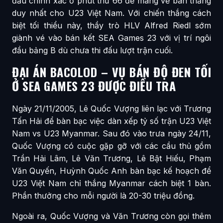
đầu chính xác ở phút thứ 66 để mang về bàn thắng
duy nhất cho U23 Việt Nam. Với chiến thắng cách
biệt tối thiểu này, thầy trò HLV Alfred Riedl sớm
giành vé vào bán kết SEA Games 23 với vị trí ngôi
đầu bảng B dù chưa thi đấu lượt trận cuối.
ĐẠI ÁN BACOLOD – VỤ BÁN ĐỘ ĐEN TỐI
Ở SEA GAMES 23 ĐƯỢC ĐIỀU TRA
Ngày 21/11/2005, Lê Quốc Vượng liên lạc với Trương
Tấn Hải để bàn bạc việc dàn xếp tỷ số trận U23 Việt
Nam vs U23 Myanmar. Sau đó vào trưa ngày 24/11,
Quốc Vượng có cuộc gặp gỡ với các cầu thủ gồm
Trần Hải Lâm, Lê Văn Trương, Lê Bật Hiếu, Phạm
Văn Quyến, Huỳnh Quốc Anh bàn bạc kế hoạch để
U23 Việt Nam chỉ thắng Myanmar cách biệt 1 bàn.
Phần thưởng cho mỗi người là 20-30 triệu đồng.
Ngoài ra, Quốc Vượng và Văn Trương còn gọi thêm