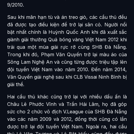
9/2010.
Sau khi mãn hạn tù và án treo giò, các cầu thủ đều
đã được tạo điều kiện để trở lại sân cỏ. Người nổi
bật nhất chính là Huỳnh Quốc Anh khi đã xuất sắc
giành giải thưởng Quả bóng vàng Việt Nam 2012 khi
trải qua một mùa giải rực rỡ cùng SHB Đà Nẵng.
Trong khi đó, Phạm Văn Quyến trở lại màu áo của
Sông Lam Nghệ An và cũng từng được triệu tập lên
đội tuyển Việt Nam vào năm 2010. Đến năm 2014,
Văn Quyến giải nghệ sau khi CLB Vissai Ninh Bình bị
giải thể.
Hai cầu thủ khác cũng trở lại với nhiều dấu ấn là
Châu Lê Phước Vĩnh và Trần Hải Lâm, họ đã góp
sức cho 2 chức vô địch V.League của SHB Đà Nẵng
vào các năm 2009 và 2012, đồng thời cũng có lần
được trở lại đội tuyển Việt Nam. Ngoài ra, hai cầu
thủ Lê Văn Trương và Lê Bật Hiếu cũng đều được