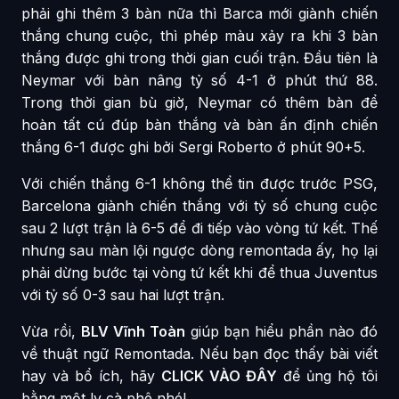
phải ghi thêm 3 bàn nữa thì Barca mới giành chiến
thắng chung cuộc, thì phép màu xảy ra khi 3 bàn
thắng được ghi trong thời gian cuối trận. Đầu tiên là
Neymar với bàn nâng tỷ số 4-1 ở phút thứ 88.
Trong thời gian bù giờ, Neymar có thêm bàn để
hoàn tất cú đúp bàn thắng và bàn ấn định chiến
thắng 6-1 được ghi bởi Sergi Roberto ở phút 90+5.
Với chiến thắng 6-1 không thể tin được trước PSG,
Barcelona giành chiến thắng với tỷ số chung cuộc
sau 2 lượt trận là 6-5 để đi tiếp vào vòng tứ kết. Thế
nhưng sau màn lội ngược dòng remontada ấy, họ lại
phải dừng bước tại vòng tứ kết khi để thua Juventus
với tỷ số 0-3 sau hai lượt trận.
Vừa rồi,
BLV Vĩnh Toàn
giúp bạn hiểu phần nào đó
về thuật ngữ Remontada. Nếu bạn đọc thấy bài viết
hay và bổ ích, hãy
CLICK VÀO ĐÂY
để ủng hộ tôi
bằng một ly cà phê nhé!