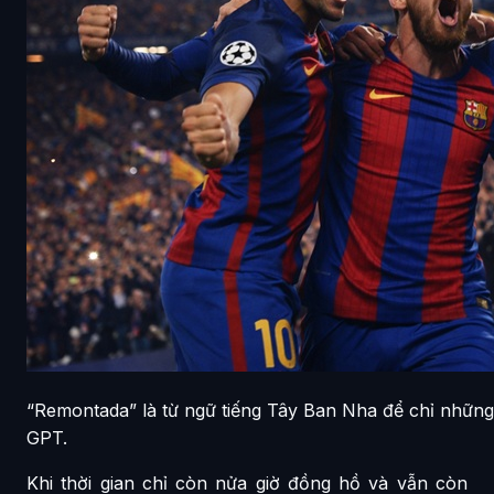
“Remontada” là từ ngữ tiếng Tây Ban Nha để chỉ những
GPT.
Khi thời gian chỉ còn nửa giờ đồng hồ và vẫn còn