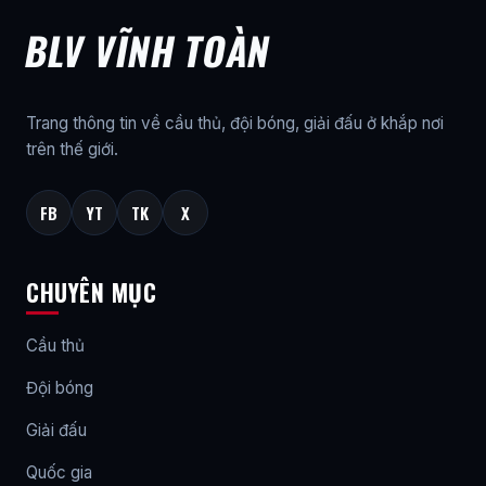
BLV VĨNH TOÀN
Trang thông tin về cầu thủ, đội bóng, giải đấu ở khắp nơi
trên thế giới.
FB
YT
TK
X
CHUYÊN MỤC
Cầu thủ
Đội bóng
Giải đấu
Quốc gia