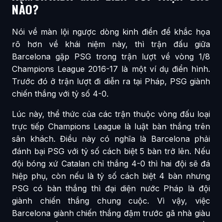
NÀO?
Nói về màn lội ngược dòng kinh điển để khắc họa
rõ hơn về khái niệm này, thì trận đấu giữa
Barcelona gặp PSG trong trận lượt về vòng 1/8
Champions League 2016-17 là một ví dụ điển hình.
Trước đó ở trận lượt đi diễn ra tại Pháp, PSG giành
chiến thắng với tỷ số 4-0.
Lúc này, thể thức của các trận thuộc vòng đấu loại
trực tiếp Champions League là luật bàn thắng trên
sân khách. Điều này có nghĩa là Barcelona phải
đánh bại PSG với tỷ số cách biệt 5 bàn trở lên. Nếu
đội bóng xứ Catalan chỉ thắng 4-0 thì hai đội sẽ đá
hiệp phụ, còn nếu là tỷ số cách biệt 4 bàn nhưng
PSG có bàn thắng thì đại diện nước Pháp là đội
giành chiến thắng chung cuộc. Vì vậy, việc
Barcelona giành chiến thắng đậm trước gã nhà giàu