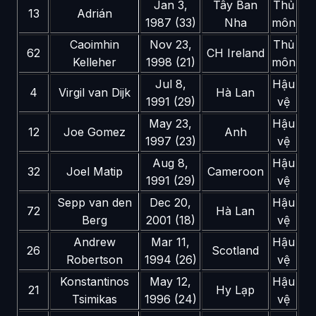
Jan 3,
Tây Ban
Thủ
13
Adrián
1987 (33)
Nha
môn
Caoimhin
Nov 23,
Thủ
62
CH Ireland
Kelleher
1998 (21)
môn
Jul 8,
Hậu
4
Virgil van Dijk
Hà Lan
1991 (29)
vệ
May 23,
Hậu
12
Joe Gomez
Anh
1997 (23)
vệ
Aug 8,
Hậu
32
Joel Matip
Cameroon
1991 (29)
vệ
Sepp van den
Dec 20,
Hậu
72
Hà Lan
Berg
2001 (18)
vệ
Andrew
Mar 11,
Hậu
26
Scotland
Robertson
1994 (26)
vệ
Konstantinos
May 12,
Hậu
21
Hy Lạp
Tsimikas
1996 (24)
vệ