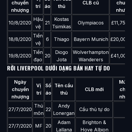
chuyển
CLB cũ
chuyể
trí
áo
thủ
nhượng
nhượn
Hậu
Kostas
10/8/2020
21
Olympiacos
£11,750,
vệ
Tsimikas
Tiền
18/8/2020
6
Thiago
Bayern Munich
£20,000,
vệ
Tiền
Diogo
Wolverhampton
19/8/2020
20
£41,000,
đạo
Jota
Wanderers
RỜI LIVERPOOL DƯỚI DẠNG BÁN HAY TỰ DO
Ngày
Mức 
Vị
Số
Tên cầu
chuyển
CLB mới
chuy
trí
áo
thủ
nhượng
nhượ
Thủ
Andy
27/7/2020
22
Cầu thủ tự do
–
môn
Lonergan
Adam
Brighton &
27/7/2020
MF
20
–
Lallana
Hove Albion