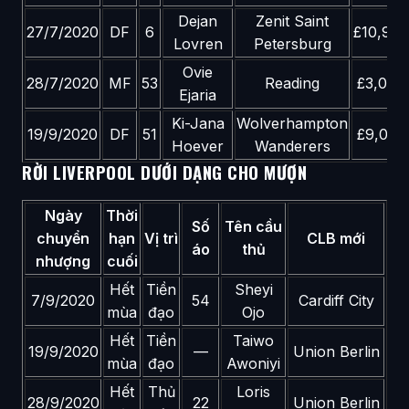
Dejan
Zenit Saint
27/7/2020
DF
6
£10,90
Lovren
Petersburg
Ovie
28/7/2020
MF
53
Reading
£3,000
Ejaria
Ki-Jana
Wolverhampton
19/9/2020
DF
51
£9,000
Hoever
Wanderers
RỜI LIVERPOOL DƯỚI DẠNG CHO MƯỢN
Ngày
Thời
Số
Tên cầu
chuyển
hạn
Vị trì
CLB mới
áo
thủ
nhượng
cuối
Hết
Tiền
Sheyi
7/9/2020
54
Cardiff City
mùa
đạo
Ojo
Hết
Tiền
Taiwo
19/9/2020
—
Union Berlin
mùa
đạo
Awoniyi
Hết
Thủ
Loris
28/9/2020
22
Union Berlin