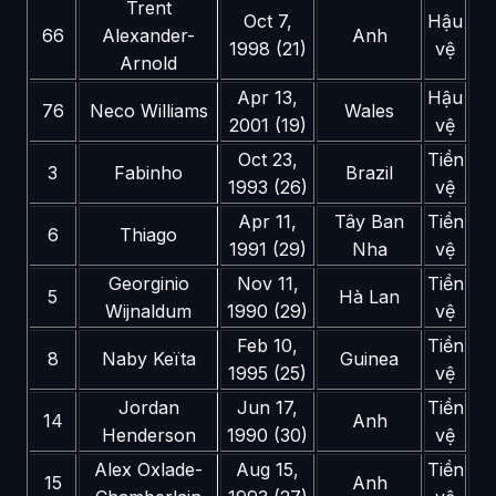
Trent
Oct 7,
Hậu
66
Alexander-
Anh
1998 (21)
vệ
Arnold
Apr 13,
Hậu
76
Neco Williams
Wales
2001 (19)
vệ
Oct 23,
Tiền
3
Fabinho
Brazil
1993 (26)
vệ
Apr 11,
Tây Ban
Tiền
6
Thiago
1991 (29)
Nha
vệ
Georginio
Nov 11,
Tiền
5
Hà Lan
Wijnaldum
1990 (29)
vệ
Feb 10,
Tiền
8
Naby Keïta
Guinea
1995 (25)
vệ
Jordan
Jun 17,
Tiền
14
Anh
Henderson
1990 (30)
vệ
Alex Oxlade-
Aug 15,
Tiền
15
Anh