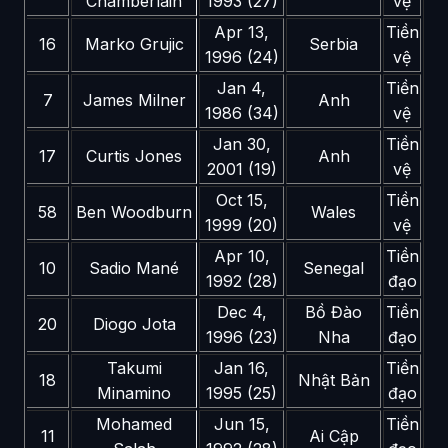
Chamberlain
1993 (27)
vệ
Apr 13,
Tiền
16
Marko Grujic
Serbia
1996 (24)
vệ
Jan 4,
Tiền
7
James Milner
Anh
1986 (34)
vệ
Jan 30,
Tiền
17
Curtis Jones
Anh
2001 (19)
vệ
Oct 15,
Tiền
58
Ben Woodburn
Wales
1999 (20)
vệ
Apr 10,
Tiền
10
Sadio Mané
Senegal
1992 (28)
đạo
Dec 4,
Bồ Đào
Tiền
20
Diogo Jota
1996 (23)
Nha
đạo
Takumi
Jan 16,
Tiền
18
Nhật Bản
Minamino
1995 (25)
đạo
Mohamed
Jun 15,
Tiền
11
Ai Cập