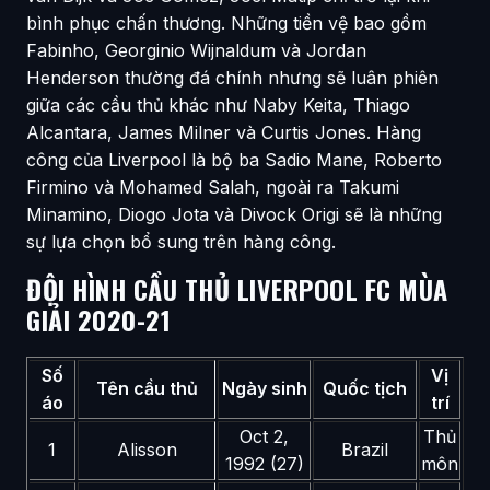
bình phục chấn thương. Những tiền vệ bao gồm
Fabinho, Georginio Wijnaldum và Jordan
Henderson thường đá chính nhưng sẽ luân phiên
giữa các cầu thủ khác như Naby Keita, Thiago
Alcantara, James Milner và Curtis Jones. Hàng
công của Liverpool là bộ ba Sadio Mane, Roberto
Firmino và Mohamed Salah, ngoài ra Takumi
Minamino, Diogo Jota và Divock Origi sẽ là những
sự lựa chọn bổ sung trên hàng công.
ĐỘI HÌNH CẦU THỦ LIVERPOOL FC MÙA
GIẢI 2020-21
Số
Vị
Tên cầu thủ
Ngày sinh
Quốc tịch
áo
trí
Oct 2,
Thủ
1
Alisson
Brazil
1992 (27)
môn