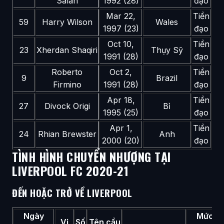
Salah
1992 (28)
đạo
Mar 22,
Tiền
59
Harry Wilson
Wales
1997 (23)
đạo
Oct 10,
Tiền
23
Xherdan Shaqiri
Thụy Sỹ
1991 (28)
đạo
Roberto
Oct 2,
Tiền
9
Brazil
Firmino
1991 (28)
đạo
Apr 18,
Tiền
27
Divock Origi
Bỉ
1995 (25)
đạo
Apr 1,
Tiền
24
Rhian Brewster
Anh
2000 (20)
đạo
TÌNH HÌNH CHUYỂN NHƯỢNG TẠI
LIVERPOOL FC 2020-21
ĐẾN HOẶC TRỞ VỀ LIVERPOOL
Ngày
Mức ph
Vị
Số
Tên cầu