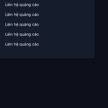
Liên hệ quảng cáo
Liên hệ quảng cáo
Liên hệ quảng cáo
Liên hệ quảng cáo
Liên hệ quảng cáo