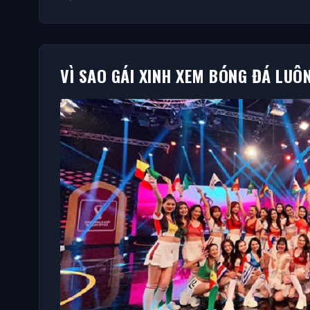
VÌ SAO GÁI XINH XEM BÓNG ĐÁ LUÔ