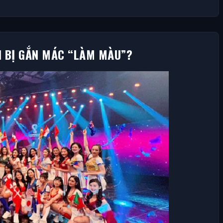
N BỊ GẮN MÁC “LÀM MÀU”?