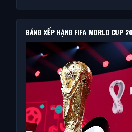
BẢNG XẾP HẠNG FIFA WORLD CUP 2