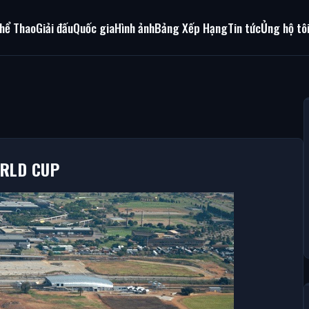
hể Thao
Giải đấu
Quốc gia
Hình ảnh
Bảng Xếp Hạng
Tin tức
Ủng hộ tô
ORLD CUP