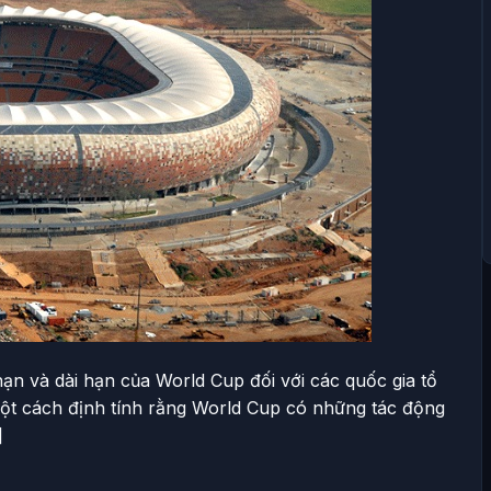
ạn và dài hạn của World Cup đối với các quốc gia tổ
một cách định tính rằng World Cup có những tác động
]