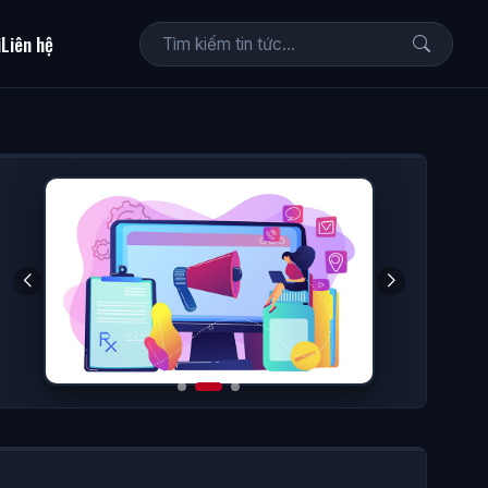
i
Liên hệ