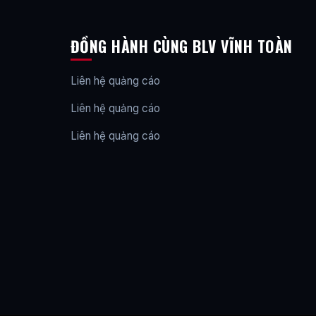
ĐỒNG HÀNH CÙNG BLV VĨNH TOÀN
Liên hệ quảng cáo
Liên hệ quảng cáo
Liên hệ quảng cáo