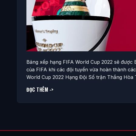
Bảng xếp hạng FIFA World Cup 2022 sẽ được BL
của FIFA khi các đội tuyển vừa hoàn thành các 
World Cup 2022 Hạng Đội Số trận Thắng Hòa 
ĐỌC THÊM ->