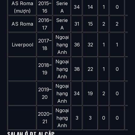
AS Roma
2015–
Serie
34
14
1
0
—
(mượn)
16
A
2016–
Serie
AS Roma
31
15
2
2
—
17
A
Ngoại
2017–
Liverpool
hạng
36
32
1
1
0
18
Anh
Ngoại
2018–
hạng
38
22
1
0
1
19
Anh
Ngoại
2019–
hạng
34
19
2
0
0
20
Anh
Ngoại
2020–
hạng
3
3
0
0
0
21
Anh
SALAH Ở ĐT AI CẬP