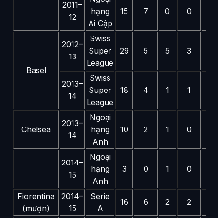
2011–
hạng
15
7
0
0
—
12
Ai Cập
Swiss
2012–
Super
29
5
5
3
—
13
League
Basel
Swiss
2013–
Super
18
4
1
1
—
14
League
Ngoại
2013–
Chelsea
hạng
10
2
1
0
0
14
Anh
Ngoại
2014–
hạng
3
0
1
0
2
15
Anh
Fiorentina
2014–
Serie
16
6
2
2
—
(mượn)
15
A