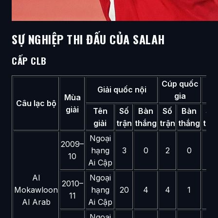
SỰ NGHIỆP THI ĐẤU CỦA SALAH
CẤP CLB
Cúp quốc
L
Giải quốc nội
gia
Mùa
Câu lạc bộ
giải
Tên
Số
Bàn
Số
Bàn
Số
giải
trận
thắng
trận
thắng
trậ
Ngoại
2009–
hạng
3
0
2
0
—
10
Ai Cập
Al
Ngoại
2010–
Mokawloon
hạng
20
4
4
1
—
11
Al Arab
Ai Cập
Ngoại