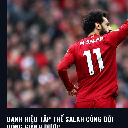
DANH HIỆU TẬP THỂ SALAH CÙNG ĐỘI
BÓNG GIÀNH ĐƯỢC