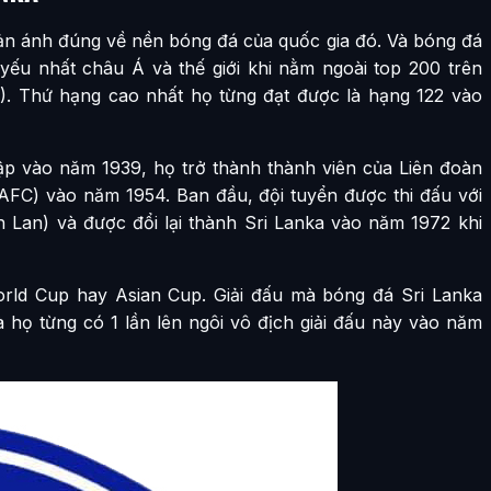
hản ánh đúng về nền bóng đá của quốc gia đó. Và bóng đá
yếu nhất châu Á và thế giới khi nằm ngoài top 200 trên
. Thứ hạng cao nhất họ từng đạt được là hạng 122 vào
ập vào năm 1939, họ trở thành thành viên của Liên đoàn
AFC) vào năm 1954. Ban đầu, đội tuyển được thi đấu với
h Lan) và được đổi lại thành Sri Lanka vào năm 1972 khi
rld Cup hay Asian Cup. Giải đấu mà bóng đá Sri Lanka
 họ từng có 1 lần lên ngôi vô địch giải đấu này vào năm