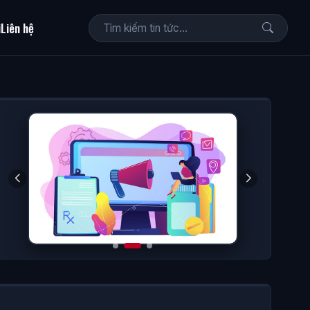
i
Liên hệ