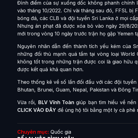
Đỉnh điểm của sự xuống dốc không phanh chính l
vào tháng 10/2022. Chỉ vài tháng sau đó, FFSL bị 
bóng đá, các CLB và đội tuyển Sri Lanka ở mọi cấp 
Nhưng án phạt đã được xóa bỏ vào ngày 29/8/2023
mới trong vòng 10 ngày trước trận họ gặp Yemen tạ
Nguyên nhân dẫn đến thành tích yếu kém của Sri
những đối thủ mạnh quá tầm tại vòng loại World 
không tốt trong những trận được coi là giao hữu 
được kết quả khả quan hơn.
Theo thống kê về số lần đối đầu với các đội tuyển
Bhutan, Brunei, Guam, Nepal, Pakistan và Đông Tim
Vừa rồi,
BLV Vĩnh Toàn
giúp bạn tìm hiểu về nền 
CLICK VÀO ĐÂY
để ủng hộ tôi bằng một ly cà phê 
Chuyên mục:
Quốc gia