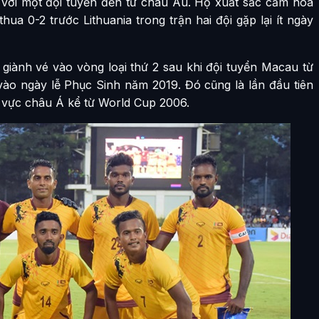
u với một đội tuyển đến từ châu Âu. Họ xuất sắc cầm hòa
hua 0-2 trước Lithuania trong trận hai đội gặp lại ít ngày
 giành vé vào vòng loại thứ 2 sau khi đội tuyển Macau từ
ào ngày lễ Phục Sinh năm 2019. Đó cũng là lần đầu tiên
u vực châu Á kể từ World Cup 2006.