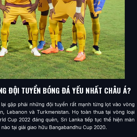
NG ĐỘI TUYỂN BÓNG ĐÁ YẾU NHẤT CHÂU Á?
 lại gặp phải những đội tuyển rất mạnh từng lọt vào vòng
n, Lebanon và Turkmenistan. Họ toàn thua tại vòng loại
ld Cup 2022 đáng quên, Sri Lanka tiếp tục thể hiện màn
n nào tại giải giao hữu Bangabandhu Cup 2020.