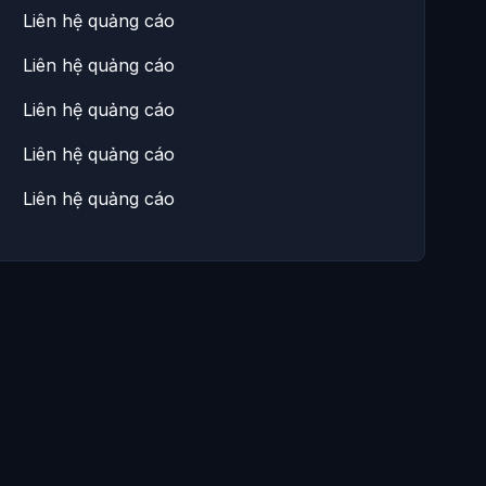
Liên hệ quảng cáo
Liên hệ quảng cáo
Liên hệ quảng cáo
Liên hệ quảng cáo
Liên hệ quảng cáo