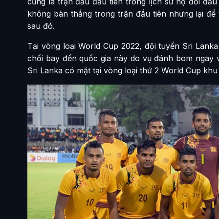
cũng là trận đấu đầu tiên trong lịch sử họ đối đầ
không bàn thắng trong trận đầu tiên nhưng lại để t
sau đó.
Tại vòng loại World Cup 2022, đội tuyển Sri Lanka
chối bay đến quốc gia này do vụ đánh bom ngay v
Sri Lanka có mặt tại vòng loại thứ 2 World Cup kh