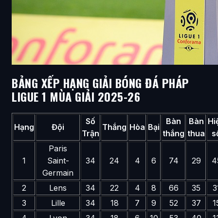
BẢNG XẾP HẠNG GIẢI BÓNG ĐÁ PHÁP
LIGUE 1 MÙA GIẢI 2025-26
Số
Bàn
Bàn
Hi
Hạng
Đội
Thắng
Hòa
Bại
Trận
thắng
thua
s
Paris
1
Saint-
34
24
4
6
74
29
4
Germain
2
Lens
34
22
4
8
66
35
3
3
Lille
34
18
7
9
52
37
1
4
Lyon
34
18
6
10
53
40
1