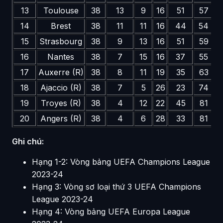
13
Toulouse
38
13
9
16
51
57
14
Brest
38
11
11
16
44
54
−
15
Strasbourg
38
9
13
16
51
59
16
Nantes
38
7
15
16
37
55
−
17
Auxerre (R)
38
8
11
19
35
63
−
18
Ajaccio (R)
38
7
5
26
23
74
−
19
Troyes (R)
38
4
12
22
45
81
−
20
Angers (R)
38
4
6
28
33
81
−
Ghi chú:
Hạng 1-2: Vòng bảng UEFA Champions League
2023-24
Hạng 3: Vòng sơ loại thứ 3 UEFA Champions
League 2023-24
Hạng 4: Vòng bảng UEFA Europa League