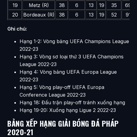
19
Metz (R)
38
6
13
19
35
69
20
Bordeaux (R)
38
6
13
19
52
91
Ghi chú:
Hạng 1-2: Vòng bảng UEFA Champions League
2022-23
Hạng 3: Vòng sơ loại thứ 3 UEFA Champions
League 2022-23
Hạng 4: Vòng bảng UEFA Europa League
2022-23
Hạng 5: Vòng play-off UEFA Europa
Conference League 2022-23
Hạng 18: Đấu trận play-off tránh xuống hạng
Hạng 19-20: Xuống hạng Ligue 2 2022-23
BẢNG XẾP HẠNG GIẢI BÓNG ĐÁ PHÁP
2020-21