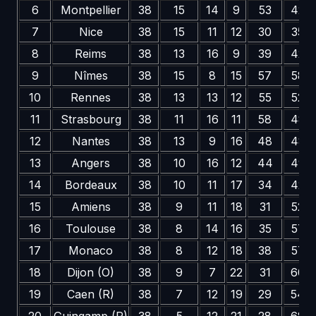
6
Montpellier
38
15
14
9
53
42
7
Nice
38
15
11
12
30
35
8
Reims
38
13
16
9
39
42
9
Nîmes
38
15
8
15
57
58
10
Rennes
38
13
13
12
55
52
11
Strasbourg
38
11
16
11
58
48
12
Nantes
38
13
9
16
48
48
13
Angers
38
10
16
12
44
49
14
Bordeaux
38
10
11
17
34
42
15
Amiens
38
9
11
18
31
52
16
Toulouse
38
8
14
16
35
57
17
Monaco
38
8
12
18
38
57
18
Dijon (O)
38
9
7
22
31
60
19
Caen (R)
38
7
12
19
29
54