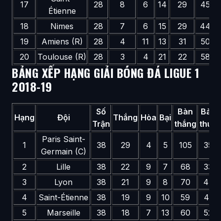
17
28
8
6
14
29
45
Étienne
18
Nimes
28
7
6
15
29
44
19
Amiens (R)
28
4
11
13
31
50
20
Toulouse (R)
28
3
4
21
22
58
BẢNG XẾP HẠNG GIẢI BÓNG ĐÁ LIGUE 1
2018-19
Số
Bàn
Bàn
Hạng
Đội
Thắng
Hòa
Bại
Trận
thắng
thua
Paris Saint-
1
38
29
4
5
105
35
Germain (C)
2
Lille
38
22
9
7
68
33
3
Lyon
38
21
9
8
70
47
4
Saint-Étienne
38
19
9
10
59
41
5
Marseille
38
18
7
13
60
52