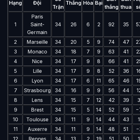
Hạng
Đội
Thắng
Hòa
Bại
Trận
thắng
thua
s
Paris
1
Saint-
34
26
6
2
92
35
5
Germain
2
Marseille
34
20
5
9
74
47
2
3
Monaco
34
18
7
9
63
41
2
4
Nice
34
17
9
8
66
41
2
5
Lille
34
17
9
8
52
36
1
6
Lyon
34
17
6
11
65
46
1
7
Strasbourg
34
16
9
9
56
44
1
8
Lens
34
15
7
12
42
39
9
Brest
34
15
5
14
52
59
−
10
Toulouse
34
11
9
14
44
43
1
11
Auxerre
34
11
9
14
48
51
−
12
Rennes
34
13
2
19
51
50
1