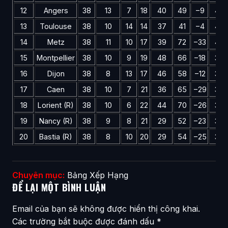
12
Angers
38
13
7
18
40
49
−9
46
13
Toulouse
38
10
14
14
37
41
−4
44
14
Metz
38
11
10
17
39
72
−33
43
15
Montpellier
38
10
9
19
48
66
−18
39
16
Dijon
38
8
13
17
46
58
−12
37
17
Caen
38
10
7
21
36
65
−29
37
18
Lorient (R)
38
10
6
22
44
70
−26
36
19
Nancy (R)
38
9
8
21
29
52
−23
35
20
Bastia (R)
38
8
10
20
29
54
−25
34
Chuyên mục:
Bảng Xếp Hạng
ĐỂ LẠI MỘT BÌNH LUẬN
Email của bạn sẽ không được hiển thị công khai.
Các trường bắt buộc được đánh dấu
*