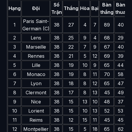
Số
Bàn
Bàn
H
Hạng
Đội
Thắng
Hòa
Bại
Trận
thắng
thua
Paris Saint-
1
38
27
4
7
89
40
Germain (C)
2
Lens
38
25
9
4
68
29
3
Marseille
38
22
7
9
67
40
4
Rennes
38
21
5
12
69
39
5
Lille
38
19
10
9
65
44
6
Monaco
38
19
8
11
70
58
7
Lyon
38
18
8
12
65
47
8
Clermont
38
17
8
13
45
49
9
Nice
38
15
13
10
48
37
10
Lorient
38
15
10
13
52
53
11
Reims
38
12
15
11
45
45
12
Montpellier
38
15
5
18
65
62