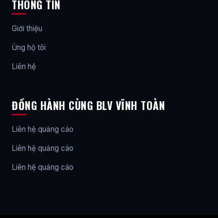
THÔNG TIN
Giới thiệu
Ủng hộ tôi
Liên hệ
ĐỒNG HÀNH CÙNG BLV VĨNH TOÀN
Liên hệ quảng cáo
Liên hệ quảng cáo
Liên hệ quảng cáo