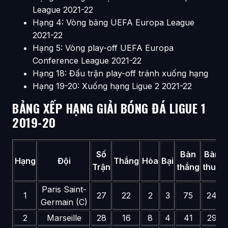
League 2021-22
Hạng 4: Vòng bảng UEFA Europa League
2021-22
Hạng 5: Vòng play-off UEFA Europa
Conference League 2021-22
Hạng 18: Đấu trận play-off tránh xuống hạng
Hạng 19-20: Xuống hạng Ligue 2 2021-22
BẢNG XẾP HẠNG GIẢI BÓNG ĐÁ LIGUE 1
2019-20
Số
Bàn
Bàn
Hạng
Đội
Thắng
Hòa
Bại
Trận
thắng
thua
Paris Saint-
1
27
22
2
3
75
24
Germain (C)
2
Marseille
28
16
8
4
41
29