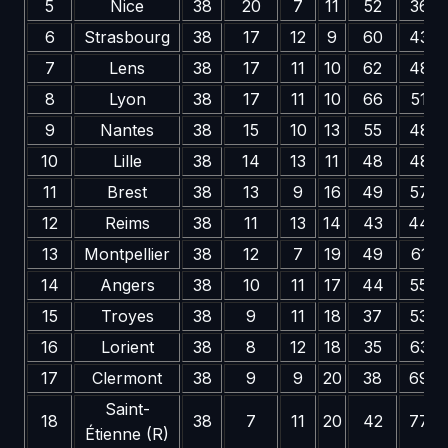
5
Nice
38
20
7
11
52
36
6
Strasbourg
38
17
12
9
60
43
7
Lens
38
17
11
10
62
48
8
Lyon
38
17
11
10
66
51
9
Nantes
38
15
10
13
55
48
10
Lille
38
14
13
11
48
48
11
Brest
38
13
9
16
49
57
12
Reims
38
11
13
14
43
44
13
Montpellier
38
12
7
19
49
61
14
Angers
38
10
11
17
44
55
15
Troyes
38
9
11
18
37
53
16
Lorient
38
8
12
18
35
63
17
Clermont
38
9
9
20
38
69
Saint-
18
38
7
11
20
42
77
Étienne (R)