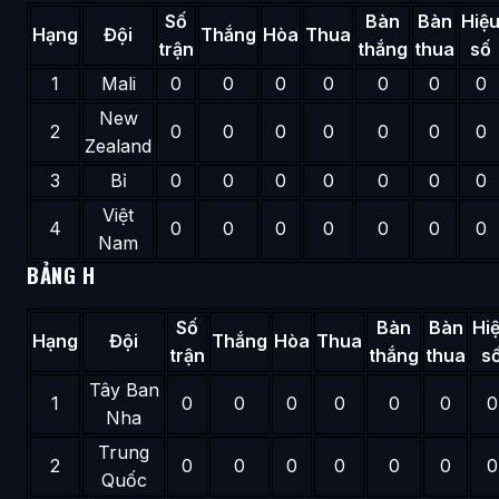
Số
Bàn
Bàn
Hiệ
Hạng
Đội
Thắng
Hòa
Thua
trận
thắng
thua
số
1
Mali
0
0
0
0
0
0
0
New
2
0
0
0
0
0
0
0
Zealand
3
Bỉ
0
0
0
0
0
0
0
Việt
4
0
0
0
0
0
0
0
Nam
BẢNG H
Số
Bàn
Bàn
Hi
Hạng
Đội
Thắng
Hòa
Thua
trận
thắng
thua
s
Tây Ban
1
0
0
0
0
0
0
0
Nha
Trung
2
0
0
0
0
0
0
0
Quốc