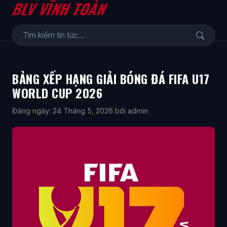
BLV VĨNH TOÀN
BẢNG XẾP HẠNG GIẢI BÓNG ĐÁ FIFA U17
WORLD CUP 2026
Đăng ngày: 24 Tháng 5, 2026
bởi admin