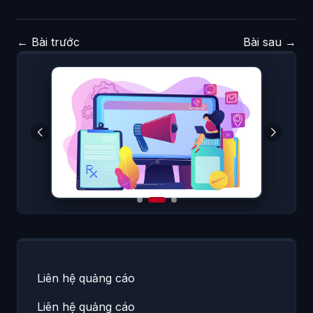
←
Bài trước
Bài sau
→
Liên hệ quảng cáo
Liên hệ quảng cáo