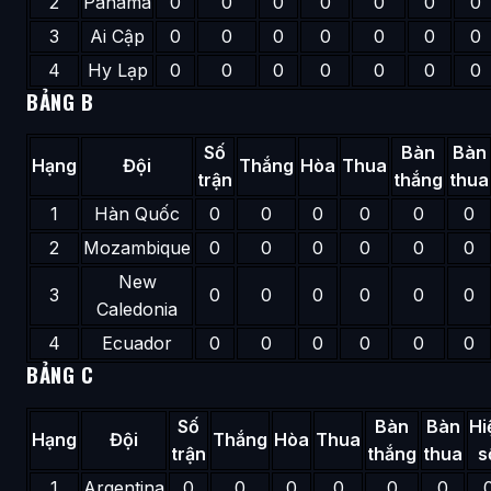
2
Panama
0
0
0
0
0
0
0
3
Ai Cập
0
0
0
0
0
0
0
4
Hy Lạp
0
0
0
0
0
0
0
BẢNG B
Số
Bàn
Bàn
Hạng
Đội
Thắng
Hòa
Thua
trận
thắng
thua
1
Hàn Quốc
0
0
0
0
0
0
2
Mozambique
0
0
0
0
0
0
New
3
0
0
0
0
0
0
Caledonia
4
Ecuador
0
0
0
0
0
0
BẢNG C
Số
Bàn
Bàn
Hi
Hạng
Đội
Thắng
Hòa
Thua
trận
thắng
thua
s
1
Argentina
0
0
0
0
0
0