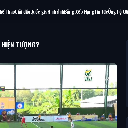
hể Thao
Giải đấu
Quốc gia
Hình ảnh
Bảng Xếp Hạng
Tin tức
Ủng hộ tô
 HIỆN TƯỢNG?