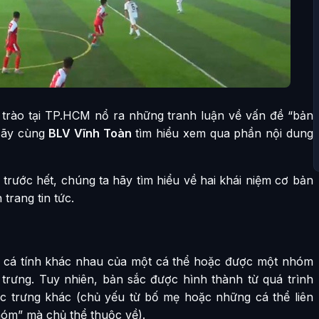
rào tại TP.HCM nổ ra những tranh luận về vấn đề “bản
 Hãy cùng
BLV Vĩnh Toàn
tìm hiểu xem qua phần nội dung
trước hết, chúng ta hãy tìm hiểu về hai khái niệm cơ bản
trang tin tức.
ng cá tính khác nhau của một cá thể hoặc được một nhóm
rưng. Tuy nhiên, bản sắc được hình thành từ quá trình
c trưng khác (chủ yếu từ bố mẹ hoặc những cá thể liên
hóm” mà chủ thể thuộc về).