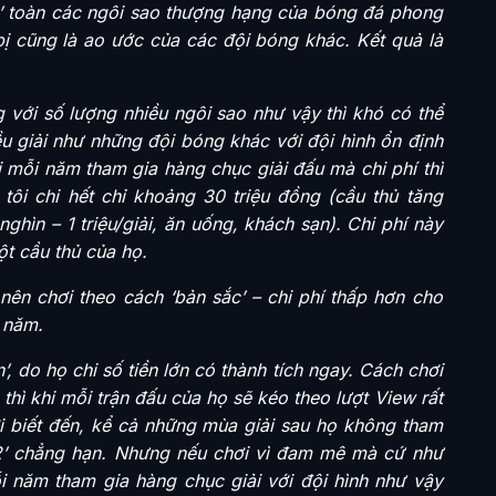
’ toàn các ngôi sao thượng hạng của bóng đá phong
 bị cũng là ao ước của các đội bóng khác. Kết quả là
g với số lượng nhiều ngôi sao như vậy thì khó có thể
ều giải như những đội bóng khác với đội hình ổn định
mỗi năm tham gia hàng chục giải đấu mà chi phí thì
ôi chi hết chỉ khoảng 30 triệu đồng (cầu thủ tăng
nghìn – 1 triệu/giải, ăn uống, khách sạn). Chi phí này
t cầu thủ của họ.
ên chơi theo cách ‘bản sắc’ – chi phí thấp hơn cho
 năm.
’, do họ chi số tiền lớn có thành tích ngay. Cách chơi
thì khi mỗi trận đấu của họ sẽ kéo theo lượt View rất
i biết đến, kể cả những mùa giải sau họ không tham
-2’ chẳng hạn. Nhưng nếu chơi vì đam mê mà cứ như
ỗi năm tham gia hàng chục giải với đội hình như vậy