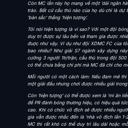
Còn MC lần này họ mang về một ‘dải ngân hà
trào. Bất cứ cầu thủ nào của họ dù chỉ là dự
‘bản sắc’ thắng ‘hiện tượng’.
Tôi nói hiện tượng là vì sao? Với một đội bón
duy trì được sự lâu bền và tham gia được nhi
đuợc như vậy. Ví dụ như đội XDMC FC của tôi 
bao nhiêu? Như giải S7 ngành xây dựng này t
cường 3 người 1tr/trận, cầu thủ trong đội 500 
có thể chưa bằng chi phí mà MC đã chi cho mộ
Mỗi người có một cách làm: Nếu đam mê thì n
một giải đấu nhưng chơi được nhiều giải trong
Còn ‘hiện tượng’ có thể được xem là ‘mì ăn liền
để PR đánh bóng thương hiệu, có hiệu quả tức 
cao. Khi có chức vô địch sẽ được nhiều ngườ
gia vẫn được nhắc đến là ‘nhà vô địch lần 1
MC thì rất khó có thể duy trì lâu dài hoặc m