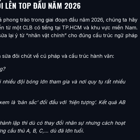
I LÊN TOP ĐẦU NĂM 2026
đá phong trào trong giai đoạn đầu năm 2026, chúng ta hãy
đến từ một CLB có tiếng tại TP.HCM và khu vực miền Nam.
 sửa lại ý từ “nhân vật chính” cho đúng cấu trúc ngữ pháp
 sửa đôi chút về cú pháp và cấu trúc hành văn:
g?
 nhiều đội bóng lớn tham gia và nơi quy tụ rất nhiều
em là ‘bản sắc’ đối đầu với ‘hiện tượng’. Kết quả AB
ành lập thì dù có thay đổi nhân sự nhưng cách hoạt
g cầu thủ A, B, C,… dù đã lớn tuổi.