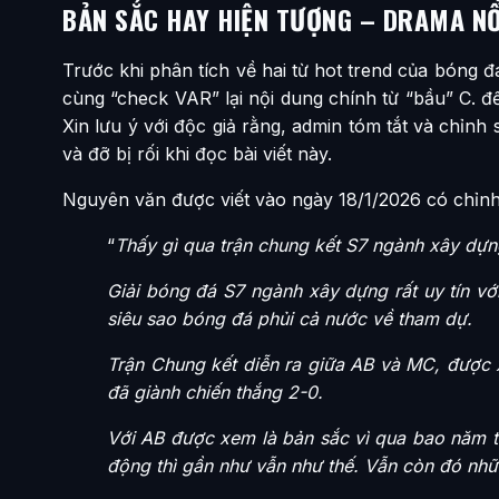
BẢN SẮC HAY HIỆN TƯỢNG – DRAMA NỔ
Trước khi phân tích về hai từ hot trend của bóng 
cùng “check VAR” lại nội dung chính từ “bầu” C. 
Xin lưu ý với độc giả rằng, admin tóm tắt và chỉnh
và đỡ bị rối khi đọc bài viết này.
Nguyên văn được viết vào ngày 18/1/2026 có chỉnh
“
Thấy gì qua trận chung kết S7 ngành xây dựn
Giải bóng đá S7 ngành xây dựng rất uy tín với
siêu sao bóng đá phủi cả nước về tham dự.
Trận Chung kết diễn ra giữa AB và MC, được x
đã giành chiến thắng 2-0.
Với AB được xem là bản sắc vì qua bao năm th
động thì gần như vẫn như thế. Vẫn còn đó nhữn