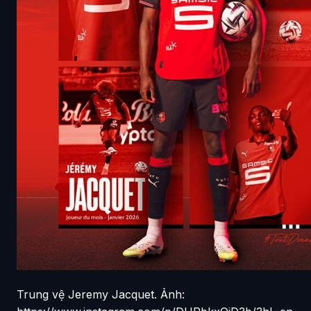
Trung vệ Jeremy Jacquet. Ảnh: