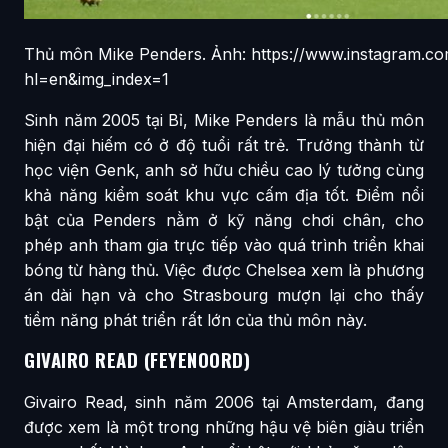
Thủ môn Mike Penders. Ảnh: https://www.instagram.c
hl=en&img_index=1
Sinh năm 2005 tại Bỉ, Mike Penders là mẫu thủ môn
hiện đại hiếm có ở độ tuổi rất trẻ. Trưởng thành từ
học viện Genk, anh sở hữu chiều cao lý tưởng cùng
khả năng kiểm soát khu vực cấm địa tốt. Điểm nổi
bật của Penders nằm ở kỹ năng chơi chân, cho
phép anh tham gia trực tiếp vào quá trình triển khai
bóng từ hàng thủ. Việc được Chelsea xem là phương
án dài hạn và cho Strasbourg mượn lại cho thấy
tiềm năng phát triển rất lớn của thủ môn này.
GIVAIRO READ (FEYENOORD)
Givairo Read, sinh năm 2006 tại Amsterdam, đang
được xem là một trong những hậu vệ biên giàu triển