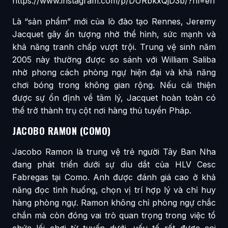
https://www.instagram.com/p/DURbkxQjD3b/?hl=en
Là “sản phẩm” mới của lò đào tạo Rennes, Jeremy
Jacquet gây ấn tượng nhờ thể hình, sức mạnh và
khả năng tranh chấp vượt trội. Trung vệ sinh năm
2005 này thường được so sánh với William Saliba
nhờ phong cách phòng ngự hiện đại và khả năng
chơi bóng trong không gian rộng. Nếu cải thiện
được sự ổn định về tâm lý, Jacquet hoàn toàn có
thể trở thành trụ cột nơi hàng thủ tuyển Pháp.
JACOBO RAMON (COMO)
Jacobo Ramon là trung vệ trẻ người Tây Ban Nha
đang phát triển dưới sự dìu dắt của HLV Cesc
Fabregas tại Como. Anh được đánh giá cao ở khả
năng đọc tình huống, chọn vị trí hợp lý và chỉ huy
hàng phòng ngự. Ramon không chỉ phòng ngự chắc
chắn mà còn đóng vai trò quan trọng trong việc tổ