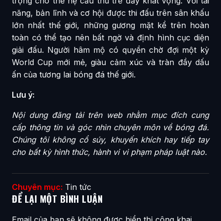
trọng cho thế hệ cầu thủ trẻ đầy khát vọng. Với tài
năng, bản lĩnh và cơ hội được thi đấu trên sân khấu
lớn nhất thế giới, những gương mặt kể trên hoàn
toàn có thể tạo nên bất ngờ và định hình cục diện
giải đấu. Người hâm mộ có quyền chờ đợi một kỳ
World Cup mới mẻ, giàu cảm xúc và tràn đầy dấu
ấn của tương lai bóng đá thế giới.
Lưu ý:
Nội dung đăng tải trên web nhằm mục đích cung
cấp thông tin và góc nhìn chuyên môn về bóng đá.
Chúng tôi không cổ súy, khuyến khích hay tiếp tay
cho bất kỳ hình thức, hành vi vi phạm pháp luật nào.
Chuyên mục:
Tin tức
ĐỂ LẠI MỘT BÌNH LUẬN
Email của bạn sẽ không được hiển thị công khai.