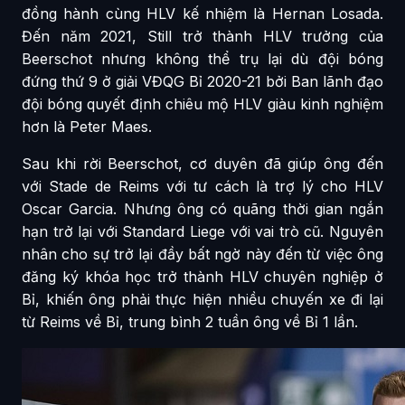
đồng hành cùng HLV kế nhiệm là Hernan Losada.
Đến năm 2021, Still trở thành HLV trưởng của
Beerschot nhưng không thể trụ lại dù đội bóng
đứng thứ 9 ở giải VĐQG Bỉ 2020-21 bởi Ban lãnh đạo
đội bóng quyết định chiêu mộ HLV giàu kinh nghiệm
hơn là Peter Maes.
Sau khi rời Beerschot, cơ duyên đã giúp ông đến
với Stade de Reims với tư cách là trợ lý cho HLV
Oscar Garcia. Nhưng ông có quãng thời gian ngắn
hạn trở lại với Standard Liege với vai trò cũ. Nguyên
nhân cho sự trở lại đầy bất ngờ này đến từ việc ông
đăng ký khóa học trở thành HLV chuyên nghiệp ở
Bỉ, khiến ông phải thực hiện nhiều chuyến xe đi lại
từ Reims về Bỉ, trung bình 2 tuần ông về Bỉ 1 lần.