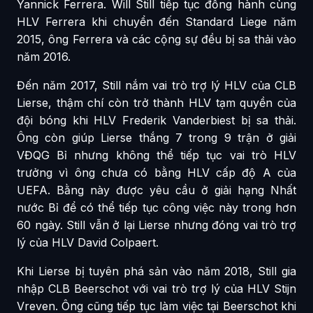
Yannick Ferrera. Will Still tiếp tục đồng hành cùng
HLV Ferrera khi chuyển đến Standard Liege năm
2015, ông Ferrera và các cộng sự đều bị sa thải vào
năm 2016.
Đến năm 2017, Still nắm vai trò trợ lý HLV của CLB
Lierse, thậm chí còn trở thành HLV tạm quyền của
đội bóng khi HLV Frederik Vanderbiest bị sa thải.
Ông còn giúp Lierse thắng 7 trong 9 trận ở giải
VĐQG Bỉ nhưng không thể tiếp tục vai trò HLV
trưởng vì ông chưa có bằng HLV cấp độ A của
UEFA. Bằng này được yêu cầu ở giải hạng Nhất
nước Bỉ để có thể tiếp tục công việc này trong hơn
60 ngày. Still vẫn ở lại Lierse nhưng đóng vai trò trợ
lý của HLV David Colpaert.
Khi Lierse bị tuyên phá sản vào năm 2018, Still gia
nhập CLB Beerschot với vai trò trợ lý của HLV Stijn
Vreven. Ông cũng tiếp tục làm việc tại Beerschot khi