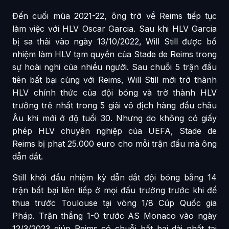
Đến cuối mùa 2021-22, ông trở về Reims tiếp tục
làm việc với HLV Oscar Garcia. Sau khi HLV Garcia
bị sa thải vào ngày 13/10/2022, Will Still được bổ
nhiệm làm HLV tạm quyền của Stade de Reims trong
sự hoài nghi của nhiều người. Sau chuỗi 5 trận đầu
tiên bất bại cùng với Reims, Will Still mới trở thành
HLV chính thức của đội bóng và trở thành HLV
trưởng trẻ nhất trong 5 giải vô địch hàng đầu châu
Âu khi mới ở độ tuổi 30. Nhưng do không có giấy
phép HLV chuyên nghiệp của UEFA, Stade de
Reims bị phạt 25.000 euro cho mỗi trận đấu mà ông
dẫn dắt.
Still khởi đầu nhiệm kỳ dẫn dắt đội bóng bằng 14
trận bất bại liên tiếp ở mọi đấu trường trước khi để
thua trước Toulouse tại vòng 1/8 Cúp Quốc gia
Pháp. Trận thắng 1-0 trước AS Monaco vào ngày
12/3/2023 giúp Reims có chuỗi bất bại dài nhất tại