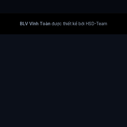
BLV Vĩnh Toàn
được thiết kế bởi HSD-Team