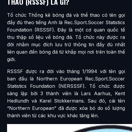
THAO (RSSSF) LÀ GÌ?
Tổ chức Thống kê bóng đá và thể thao có tên gọi
đầy đủ theo tiếng Anh là Rec.Sport.Soccer Statistics
Foundation (RSSSF). Đây là một cơ quan quốc tế
thu thập số liệu về bóng đá. Tổ chức này được ra
đời nhằm mục đích lưu trữ thông tin đầy đủ nhất
liên quan đến bóng đá từ khắp mọi nơi trên toàn thế
giới.
RSSSF được ra đời vào tháng 1/1994 với tên gọi
ban đầu là Northern European Rec.Sport.Soccer
Statistics Foundation (NERSSSF). Tổ chức được
sáng lập bởi 3 thành viên là Lars Aarhus, Kent
Hedlundh và Karel Stokkermans. Sau đó, cái tên
“Northern European” đã được xóa bỏ do số lượng
thành viên từ các khu vực khác tăng lên.