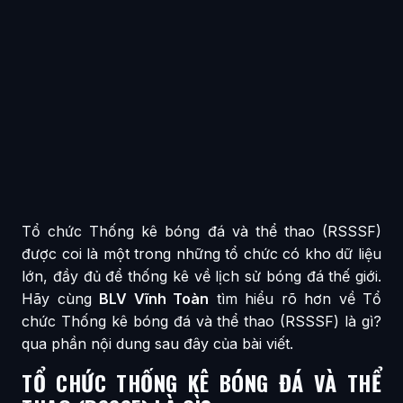
Tổ chức Thống kê bóng đá và thể thao (RSSSF)
được coi là một trong những tổ chức có kho dữ liệu
lớn, đầy đủ để thống kê về lịch sử bóng đá thế giới.
Hãy cùng
BLV Vĩnh Toàn
tìm hiểu rõ hơn về Tổ
chức Thống kê bóng đá và thể thao (RSSSF) là gì?
qua phần nội dung sau đây của bài viết.
TỔ CHỨC THỐNG KÊ BÓNG ĐÁ VÀ THỂ