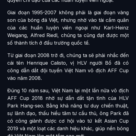
Giai đoạn 1995-2007 không phải là giai đoạn vàng
son của bóng đá Việt, nhưng nhờ vào tài cầm quân
của các huần luyện viên ngoại như Karl-Heinz
Weigang, Alfred Riedl, chúng ta cũng đạt được một
số thành tích ở đấu trường quốc tế.
Từ giai đoạn 2008 trở đi, chúng ta sẽ phải nhắc đến
cái tên Henrique Calisto, vị HLV người Bồ đã có
công dẫn dắt đội tuyển Việt Nam vô địch AFF Cup
vào năm 2008.
Đúng 10 năm sau, Việt Nam lại một lần nữa vô địch
AFF Cup 2018 nhờ sự dẫn dắt tận tình của HLV
Park Hang-seo. Bằng khả năng tư duy chiến thuật,
sự lãnh đạo, thấu hiểu tâm tư cầu thủ, ông Park đã
có công giành được cơ hội vào tứ kết Asian Cup
2019 và một loạt các danh hiệu khác, giúp nền bóng
đá Việt Nam lên một tầm cao mới.