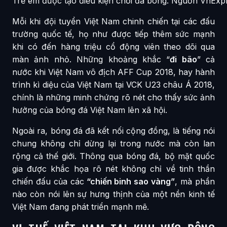
Trẻ em được tạo điều kiện chơi đá bóng. Nguồn VnExp
Mỗi khi đội tuyển Việt Nam chinh chiến tại các đấu
trường quốc tế, họ như được tiếp thêm sức mạnh
khi có đến hàng triệu cổ động viên theo dõi qua
màn ảnh nhỏ. Những khoảng khắc “
đi bão
” cả
nước khi Việt Nam vô địch AFF Cup 2018, hay hành
trình kì diệu của Việt Nam tại VCK U23 châu Á 2018,
chính là những minh chứng rõ nét cho thấy sức ảnh
hưởng của bóng đá Việt Nam lên xã hội.
Ngoài ra, bóng đá đã kết nối cộng đồng, là tiếng nói
chung không chỉ dừng lại trong nước mà còn lan
rộng cả thế giới. Thông qua bóng đá, bộ mặt quốc
gia được khắc họa rõ nét không chỉ về tinh thần
chiến đấu của các
“chiến binh sao vàng”
, mà phần
nào còn nói lên sự hưng thịnh của một nền kinh tế
Việt Nam đang phát triển mạnh mẽ.