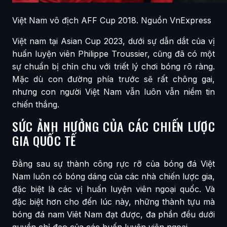
Việt Nam vô địch AFF Cup 2018. Nguồn VnExpress
Việt nam tại Asian Cup 2023
, dưới sự dẫn dắt của vị
huấn luyện viên Philippe Troussier, cũng đã có một
sự chuẩn bị chỉn chu với triết lý chơi bóng rõ ràng.
Mặc dù con đường phía trước sẽ rất chông gai,
nhưng con người Việt Nam vẫn luôn vẫn niềm tin
chiến thắng.
SỨC ẢNH HƯỞNG CỦA CÁC CHIẾN LƯỢC
GIA QUỐC TẾ
Đằng sau sự thành công rực rỡ của bóng đá Việt
Nam luôn có bóng dáng của các nhà chiến lược gia,
đặc biệt là các vị huấn luyện viên ngoại quốc. Và
đặc biệt hơn cho đến lúc này, những thành tựu mà
bóng đá nam Viêt Nam đạt được, đa phần đều dưới
quyền chỉ đạo của các huấn luyện viên ngoại.