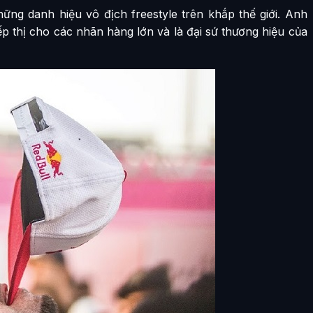
ững danh hiệu vô địch freestyle trên khắp thế giới. Anh
ếp thị cho các nhãn hàng lớn và là đại sứ thương hiệu của