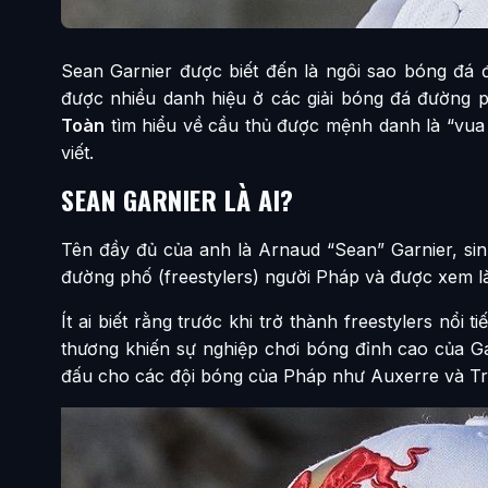
Sean Garnier được biết đến là ngôi sao bóng đá đ
được nhiều danh hiệu ở các giải bóng đá đường 
Toàn
tìm hiểu về cầu thủ được mệnh danh là “vua
viết.
SEAN GARNIER LÀ AI?
Tên đầy đủ của anh là Arnaud “Sean” Garnier, sin
đường phố (freestylers) người Pháp và được xem là 
Ít ai biết rằng trước khi trở thành freestylers nổi
thương khiến sự nghiệp chơi bóng đỉnh cao của Ga
đấu cho các đội bóng của Pháp như Auxerre và Tr