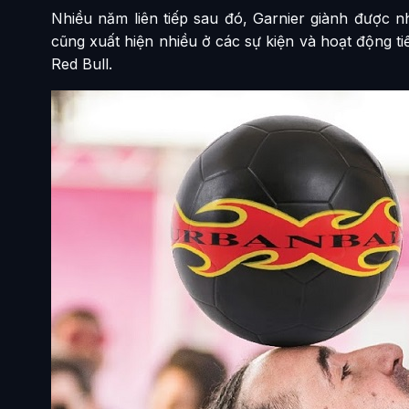
Nhiều năm liên tiếp sau đó, Garnier giành được nh
cũng xuất hiện nhiều ở các sự kiện và hoạt động ti
Red Bull.