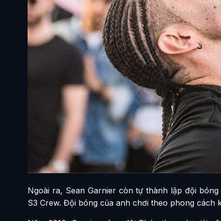
Ngoài ra, Sean Garnier còn tự thành lập đội bóng c
S3 Crew. Đội bóng của anh chơi theo phong cách k