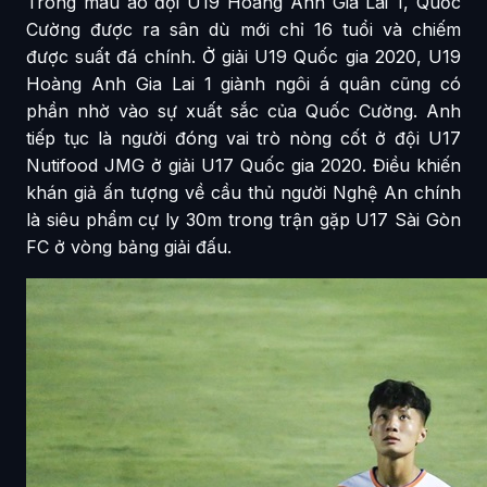
Trong màu áo đội U19 Hoàng Anh Gia Lai 1, Quốc
Cường được ra sân dù mới chỉ 16 tuổi và chiếm
được suất đá chính. Ở giải U19 Quốc gia 2020, U19
Hoàng Anh Gia Lai 1 giành ngôi á quân cũng có
phần nhờ vào sự xuất sắc của Quốc Cường. Anh
tiếp tục là người đóng vai trò nòng cốt ở đội U17
Nutifood JMG ở giải U17 Quốc gia 2020. Điều khiến
khán giả ấn tượng về cầu thủ người Nghệ An chính
là siêu phẩm cự ly 30m trong trận gặp U17 Sài Gòn
FC ở vòng bảng giải đấu.