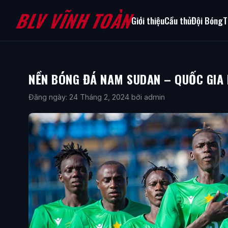
BLV VĨNH TOÀN
Giới thiệu
Cầu thủ
Đội Bóng
T
NỀN BÓNG ĐÁ NAM SUDAN – QUỐC GIA 
Đăng ngày: 24 Tháng 2, 2024
bởi admin