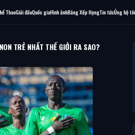
hể Thao
Giải đấu
Quốc gia
Hình ảnh
Bảng Xếp Hạng
Tin tức
Ủng hộ tô
NON TRẺ NHẤT THẾ GIỚI RA SAO?