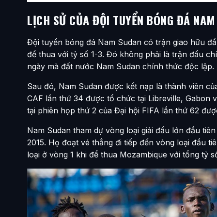
LỊCH SỬ CỦA ĐỘI TUYỂN BÓNG ĐÁ NAM
Đội tuyển bóng đá Nam Sudan có trận giao hữu đầu
để thua với tỷ số 1-3. Đó không phải là trận đấu 
ngày mà đất nước Nam Sudan chính thức độc lập.
Sau đó, Nam Sudan được kết nạp là thành viên của
CAF lần thứ 34 được tổ chức tại Libreville, Gabon 
tại phiên họp thứ 2 của Đại hội FIFA lần thứ 62 đư
Nam Sudan tham dự vòng loại giải đấu lớn đầu tiên
2015. Họ đoạt vé thẳng đi tiếp đến vòng loại đầu ti
loại ở vòng 1 khi để thua Mozambique với tổng tỷ số