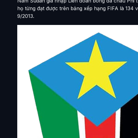
Nam Sudan gia nhập Liên đoàn bóng đá châu Phi (C
họ từng đạt được trên bảng xếp hạng FIFA là 134 v
9/2013.