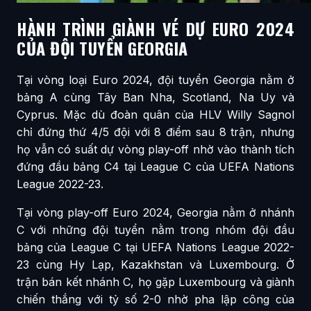
HÀNH TRÌNH GIÀNH VÉ DỰ EURO 2024
CỦA ĐỘI TUYỂN GEORGIA
Tại vòng loại Euro 2024, đội tuyển Georgia nằm ở
bảng A cùng Tây Ban Nha, Scotland, Na Uy và
Cyprus. Mặc dù đoàn quân của HLV Willy Sagnol
chỉ đứng thứ 4/5 đội với 8 điểm sau 8 trận, nhưng
họ vẫn có suất dự vòng play-off nhờ vào thành tích
đứng đầu bảng C4 tại League C của UEFA Nations
League 2022-23.
Tại vòng play-off Euro 2024, Georgia nằm ở nhánh
C với những đội tuyển nằm trong nhóm đội đầu
bảng của League C tại UEFA Nations League 2022-
23 cùng Hy Lạp, Kazakhstan và Luxembourg. Ở
trận bán kết nhánh C, họ gặp Luxembourg và giành
chiến thắng với tỷ số 2-0 nhờ pha lập công của