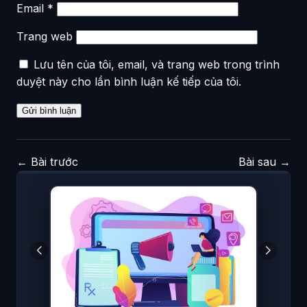
Email
*
Trang web
Lưu tên của tôi, email, và trang web trong trình
duyệt này cho lần bình luận kế tiếp của tôi.
←
Bài trước
Bài sau
→