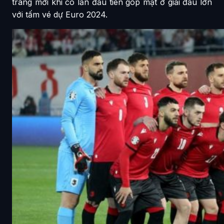
trang mới khi có lần đầu tiên góp mặt ở giải đấu lớn
với tấm vé dự Euro 2024.