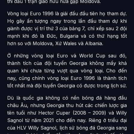
thi đấu 1 trận giao hữu nữa gặp Moldova.
Vòng loại Euro 1996 là giải đấu đầu tiên họ tham dự.
Họ gây ấn tượng ngay trong lần đầu tham dự khi
giành được vị trí thứ 3 của bảng 7, chỉ xếp sau 2 đội
mạnh khi đó là Đức, Bulgaria và có thứ hạng tốt
hơn so với Moldova, Xứ Wales và Albania.
Ở những vòng loại Euro và World Cup sau đó,
thành tích của đội tuyển Georgia không mấy khả
quan khi chưa từng vượt qua vòng loại. Cho đến
nay, cũng chính vòng loại Euro 1996 là thành tích
tốt nhất mà đội tuyển Georgia có được trong lịch sử.
Dù là quốc gia không có nền bóng đá hàng đầu
châu Âu, nhưng Georgia thu hút các chiến lược gia
tên tuổi như Hector Cuper (2008 – 2009) và Willy
Sagnol từ năm 2021 cho đến nay. Riêng ở triều đại
của HLV Willy Sagnol, lịch sử bóng đá Georgia sang