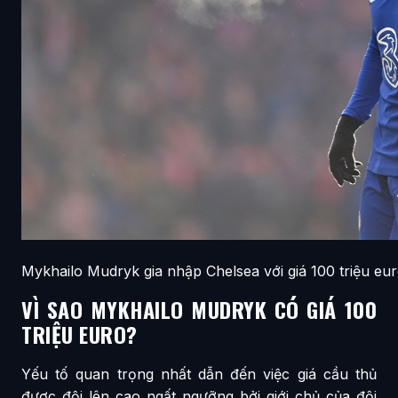
Mykhailo Mudryk gia nhập Chelsea với giá 100 triệu eu
VÌ SAO MYKHAILO MUDRYK CÓ GIÁ 100
TRIỆU EURO?
Yếu tố quan trọng nhất dẫn đến việc giá cầu thủ
được đội lên cao ngất ngưỡng bởi giới chủ của đội