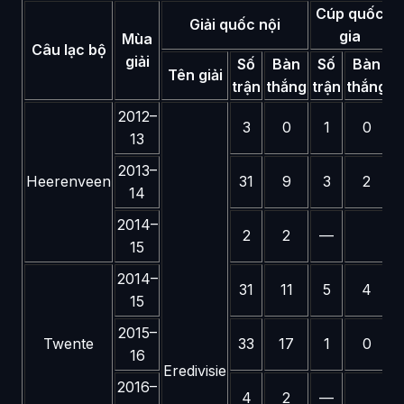
Cúp quốc
Giải quốc nội
gia
Mùa
Câu lạc bộ
giải
Số
Bàn
Số
Bàn
Tên giải
trận
thắng
trận
thắng
t
2012–
3
0
1
0
13
2013–
Heerenveen
31
9
3
2
14
2014–
2
2
—
15
2014–
31
11
5
4
15
2015–
Twente
33
17
1
0
16
Eredivisie
2016–
4
2
—