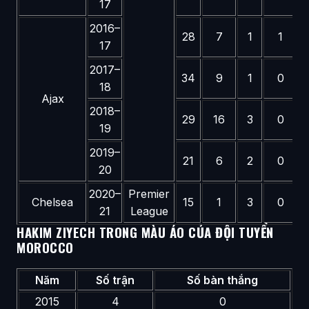
17
2016–
28
7
1
1
17
2017–
34
9
1
0
18
Ajax
2018–
29
16
3
0
19
2019–
21
6
2
0
20
2020–
Premier
Chelsea
15
1
3
0
21
League
HAKIM ZIYECH TRONG MÀU ÁO CỦA ĐỘI TUYỂN
MOROCCO
Năm
Số trận
Số bàn thắng
2015
4
0