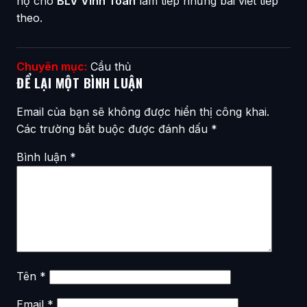
hộ cho
BLV Vĩnh Toàn
làm tiếp những bài viết tiếp
theo.
Chuyên mục:
Cầu thủ
ĐỂ LẠI MỘT BÌNH LUẬN
Email của bạn sẽ không được hiển thị công khai.
Các trường bắt buộc được đánh dấu
*
Bình luận
*
Tên
*
Email
*