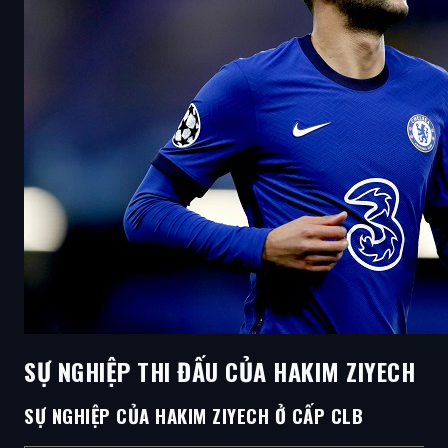
SỰ NGHIỆP THI ĐẤU CỦA HAKIM ZIYECH
SỰ NGHIỆP CỦA HAKIM ZIYECH Ở CẤP CLB