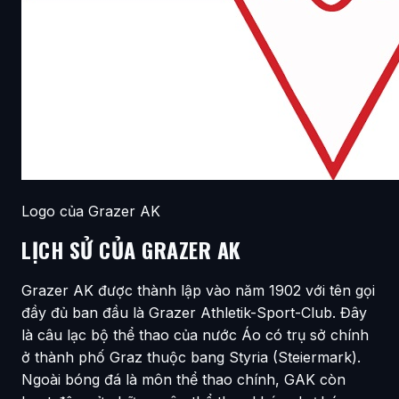
Logo của Grazer AK
LỊCH SỬ CỦA GRAZER AK
Grazer AK được thành lập vào năm 1902 với tên gọi
đầy đủ ban đầu là Grazer Athletik-Sport-Club. Đây
là câu lạc bộ thể thao của nước Áo có trụ sở chính
ở thành phố Graz thuộc bang Styria (Steiermark).
Ngoài bóng đá là môn thể thao chính, GAK còn