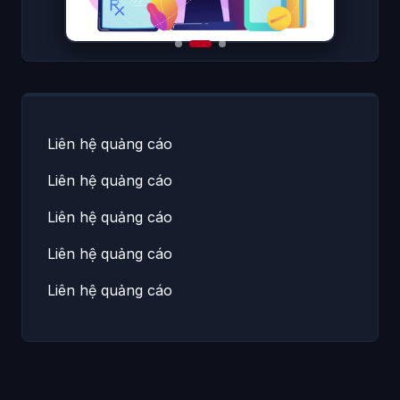
Liên hệ quảng cáo
Liên hệ quảng cáo
Liên hệ quảng cáo
Liên hệ quảng cáo
Liên hệ quảng cáo