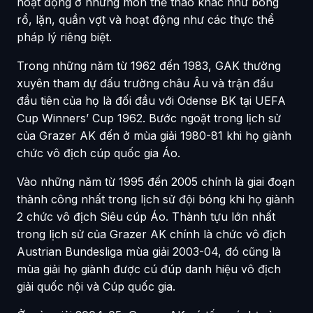
hoạt động ở những môn thể thao khác như bóng
rổ, lặn, quần vợt và hoạt động như các thực thể
pháp lý riêng biệt.
Trong những năm từ 1962 đến 1983, GAK thường
xuyên tham dự đấu trường châu Âu và trận đấu
đầu tiên của họ là đối đầu với Odense BK tại UEFA
Cup Winners’ Cup 1962. Bước ngoặt trong lịch sử
của Grazer AK đến ở mùa giải 1980-81 khi họ giành
chức vô địch cúp quốc gia Áo.
Vào những năm từ 1995 đến 2005 chính là giai đoạn
thành công nhất trong lịch sử đội bóng khi họ giành
2 chức vô địch Siêu cúp Áo. Thành tựu lớn nhất
trong lịch sử của Grazer AK chính là chức vô địch
Austrian Bundesliga mùa giải 2003-04, đó cũng là
mùa giải họ giành được cú đúp danh hiệu vô địch
giải quốc nội và Cúp quốc gia.