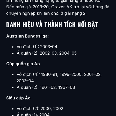
là những lần thăng hạng từ giải hạng 8 nước Áo.
Đến mùa giải 2019-20, Grazer AK trở lại với bóng đá
chuyên nghiệp khi lên chơi ở giải hạng 2.
DANH HIỆU VÀ THÀNH TÍCH NỔI BẬT
Austrian Bundesliga:
Vô địch (1): 2003–04
Á quân (2): 2002–03, 2004–05
Cúp quốc gia Áo
Vô địch (4): 1980–81, 1999–2000, 2001–02,
2003–04
Á quân (2): 1961–62, 1967–68
Siêu cúp Áo
Vô địch (2): 2000, 2002
Á quân (1): 2004