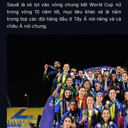
Saudi là sẽ lọt vào vòng chung kết World Cup nữ
trong vòng 10 năm tới, mục tiêu khác sẽ là nằm
trong top các đội hàng đầu ở Tây Á nói riêng và cả
châu Á nói chung.