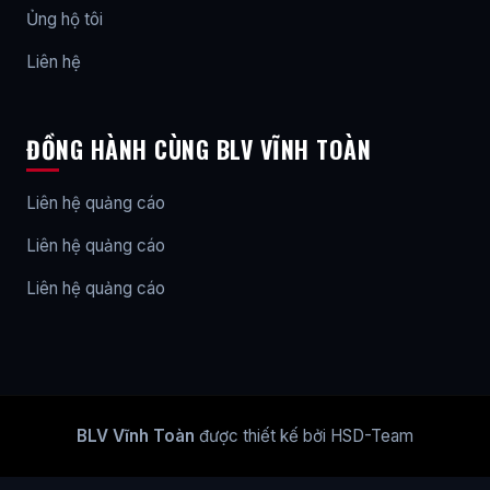
Ủng hộ tôi
Liên hệ
ĐỒNG HÀNH CÙNG BLV VĨNH TOÀN
Liên hệ quảng cáo
Liên hệ quảng cáo
Liên hệ quảng cáo
BLV Vĩnh Toàn
được thiết kế bởi HSD-Team