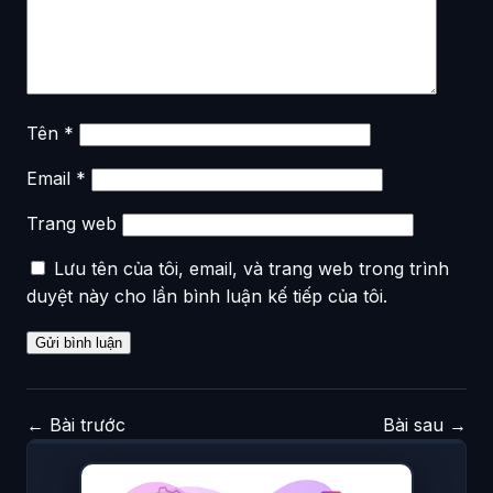
Tên
*
Email
*
Trang web
Lưu tên của tôi, email, và trang web trong trình
duyệt này cho lần bình luận kế tiếp của tôi.
←
Bài trước
Bài sau
→