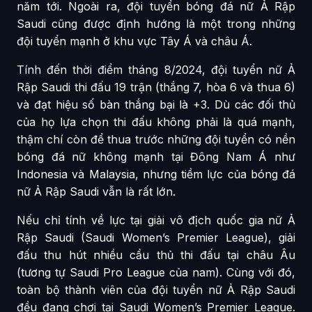
năm tới. Ngoài ra, đội tuyển bóng đá nữ Ả Rập
Saudi cũng được định hướng là một trong những
đội tuyển mạnh ở khu vực Tây Á và châu Á.
Tính đến thời điểm tháng 8/2024, đội tuyển nữ Ả
Rập Saudi thi đấu 19 trận (thắng 7, hòa 6 và thua 6)
và đạt hiệu số bàn thắng bại là +3. Dù các đối thủ
của họ lựa chọn thi đấu không phải là quá mạnh,
thậm chí còn để thua trước những đội tuyển có nền
bóng đá nữ không mạnh tại Đông Nam Á như
Indonesia và Malaysia, nhưng tiềm lực của bóng đá
nữ Ả Rập Saudi vẫn là rất lớn.
Nếu chỉ tính về lực tại giải vô địch quốc gia nữ Ả
Rập Saudi (Saudi Women’s Premier League), giải
đấu thu hút nhiều cầu thủ thi đấu tại châu Âu
(tương tự Saudi Pro League của nam). Cùng với đó,
toàn bộ thành viên của đội tuyển nữ Ả Rập Saudi
đều đang chơi tại Saudi Women’s Premier League.