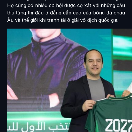
Họ cũng có nhiều cơ hội được cọ xát với những cầu
thủ từng thi đấu ở đẳng cấp cao của bóng đá châu
Âu và thế giới khi tranh tài ở giải vô địch quốc gia.