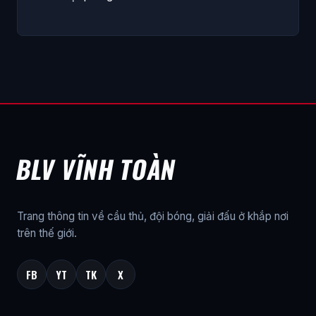
BLV VĨNH TOÀN
Trang thông tin về cầu thủ, đội bóng, giải đấu ở khắp nơi
trên thế giới.
FB
YT
TK
X