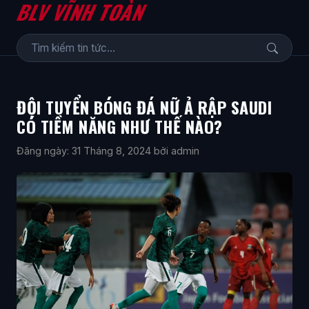
BLV VĨNH TOÀN
ĐỘI TUYỂN BÓNG ĐÁ NỮ Ả RẬP SAUDI
CÓ TIỀM NĂNG NHƯ THẾ NÀO?
Đăng ngày: 31 Tháng 8, 2024
bởi admin