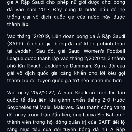
gia Ả Rập Saudi cho phép nữ giới được chơi bóng
đá vào năm 2017. Đây cũng là bước đầu để hệ
thống giải vô địch quốc gia của nước này được
thành lập.
Vào tháng 12/2019, Liên đoàn bóng đá Ả Rập Saudi
(SAFF) tổ chức giải bóng đá nữ không chính thức
tại Jeddah. Sau đó, giải Saudi Women’s Football
League được thành lập vào tháng 2/2020 tại 3 thành
phố lớn Riyadh, Jeddah và Dammam. Sự ra đời của
giải vô địch quốc gia càng khiến cho lời kêu gọi
thành lập đội tuyển quốc gia trở nên mạnh mẽ hơn.
Vào ngày 20/2/2022, Ả Rập Saudi có trận thi đấu
quốc tế đầu tiên khi giành chiến thắng 2-0 trước
Seychelles tại Male, Maldives. Sau thành công vang
dội ngay trong trận đầu tiên, ông Lamia Bin Bahian –
thành viên trong hội đồng quản trị của SAFF tiết lộ
rằng mục tiêu của đội tuyển bóng đá nữ Ả Rập