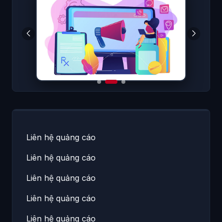
Liên hệ quảng cáo
Liên hệ quảng cáo
Liên hệ quảng cáo
Liên hệ quảng cáo
Liên hệ quảng cáo