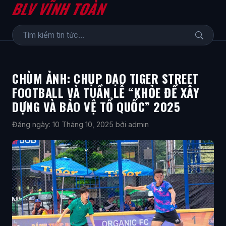
BLV VĨNH TOÀN
CHÙM ẢNH: CHỤP DẠO TIGER STREET
FOOTBALL VÀ TUẦN LỄ “KHỎE ĐỂ XÂY
DỰNG VÀ BẢO VỆ TỔ QUỐC” 2025
Đăng ngày: 10 Tháng 10, 2025
bởi admin