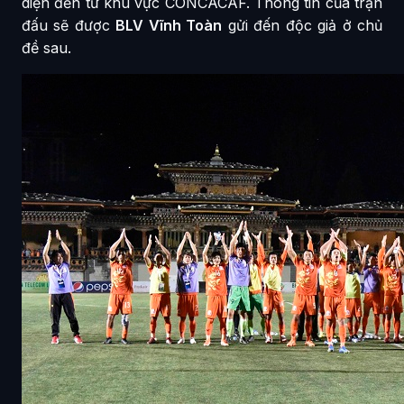
diện đến từ khu vực CONCACAF. Thông tin của trận
đấu sẽ được
BLV Vĩnh Toàn
gửi đến độc giả ở chủ
đề sau.