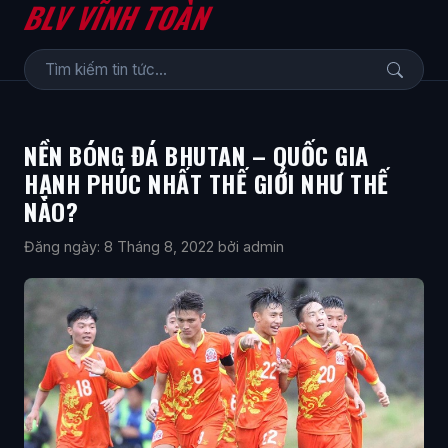
BLV VĨNH TOÀN
NỀN BÓNG ĐÁ BHUTAN – QUỐC GIA
HẠNH PHÚC NHẤT THẾ GIỚI NHƯ THẾ
NÀO?
Đăng ngày: 8 Tháng 8, 2022
bởi admin