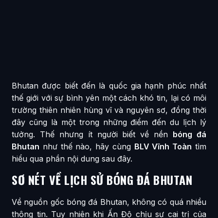
Bhutan được biết đến là quốc gia hạnh phúc nhất
thế giới với sự bình yên một cách khó tin, lại có môi
trường thiên nhiên hùng vĩ và nguyên sơ, đồng thời
đây cũng là một trong những điểm đến du lịch lý
tưởng. Thế nhưng ít người biết về nền
bóng đá
Bhutan
như thế nào, hãy cùng
BLV Vĩnh Toàn
tìm
hiểu qua phần nội dung sau đây.
SƠ NÉT VỀ LỊCH SỬ BÓNG ĐÁ BHUTAN
Về nguồn gốc bóng đá Bhutan, không có quá nhiều
thông tin. Tuy nhiên khi Ấn Độ chịu sự cai trị của