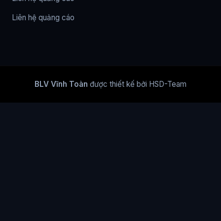
Liên hệ quảng cáo
BLV Vĩnh Toàn
được thiết kế bởi HSD-Team