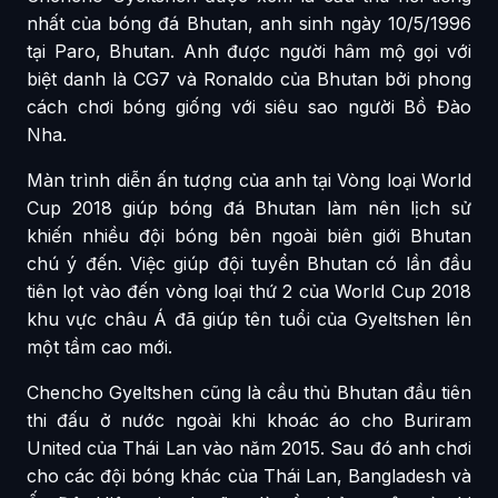
nhất của bóng đá Bhutan, anh sinh ngày 10/5/1996
tại Paro, Bhutan. Anh được người hâm mộ gọi với
biệt danh là CG7 và Ronaldo của Bhutan bởi phong
cách chơi bóng giống với siêu sao người Bồ Đào
Nha.
Màn trình diễn ấn tượng của anh tại Vòng loại World
Cup 2018 giúp bóng đá Bhutan làm nên lịch sử
khiến nhiều đội bóng bên ngoài biên giới Bhutan
chú ý đến. Việc giúp đội tuyển Bhutan có lần đầu
tiên lọt vào đến vòng loại thứ 2 của World Cup 2018
khu vực châu Á đã giúp tên tuổi của Gyeltshen lên
một tầm cao mới.
Chencho Gyeltshen cũng là cầu thủ Bhutan đầu tiên
thi đấu ở nước ngoài khi khoác áo cho Buriram
United của Thái Lan vào năm 2015. Sau đó anh chơi
cho các đội bóng khác của Thái Lan, Bangladesh và