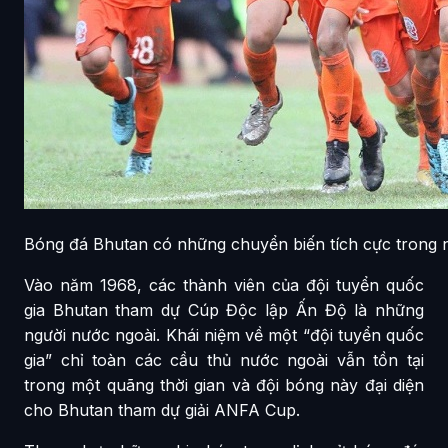
Bóng đá Bhutan có những chuyển biến tích cực trong
Vào năm 1968, các thành viên của đội tuyển quốc
gia Bhutan tham dự Cúp Độc lập Ấn Độ là những
người nước ngoài. Khái niệm về một “đội tuyển quốc
gia” chỉ toàn các cầu thủ nước ngoài vẫn tồn tại
trong một quãng thời gian và đội bóng này đại diện
cho Bhutan tham dự giải ANFA Cup.