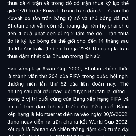
thua cả 4 trận và trong đó có trận thua kỷ lục thế
giới 0-20 trước Kuwait. Trong trận đấu đó, 7 cầu thủ
Kuwait có tên trên bảng tỷ số và thứ bóng đá mà
Bhutan chơi vẫn còn rất hoang dại nên họ phải chịu
đến 4 quả phạt đền cùng 2 tấm thẻ đỏ. Trận thua
đó là kỷ lục bóng đá thế giới cho đến 14 tháng sau
đó khi Australia đè bẹp Tonga 22-0. Đó cũng là trận
thua đậm nhất của Bhutan trong lịch sử.
Sau vòng loại Asian Cup 2000, Bhutan chính thức
là thành viên thứ 204 của FIFA trong cuộc hội nghị
thường niên lần thứ 52 của liên đoàn này. Thế
nhưng sau giải đấu này, đội tuyển Bhutan lại đứng 1
trong 2 vị trí cuối cùng của Bảng xếp hạng FIFA và
họ có trận đấu lịch sử trước đội đứng cuối Bảng
xếp hạng là Montserrat diễn ra vào ngày 30/6/2002,
đúng ngày diễn ra trận chung kết World Cup 2002,
kết quả là Bhutan có chiến thắng đậm 4-0 trước đại