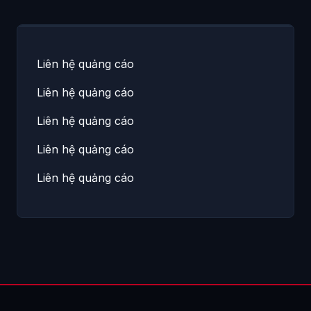
Liên hệ quảng cáo
Liên hệ quảng cáo
Liên hệ quảng cáo
Liên hệ quảng cáo
Liên hệ quảng cáo