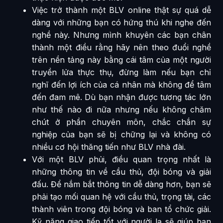
Việc trở thành một BLV online thật sự quá dễ
dàng với những bạn có hứng thú khi nghe đến
nghề này. Nhưng mình khuyên các bạn chân
thành một điều rằng hãy nên theo đuổi nghề
trên nền tảng này bằng cái tâm của một người
truyền lửa thực thụ, đừng làm nếu bạn chỉ
nghĩ đến lợi ích của cá nhân mà không để tâm
đến đam mê. Dù bạn nhận được tương tác lớn
như thế nào đi nữa nhưng nếu không chăm
chút ở phần chuyên môn, chắc chắn sự
nghiệp của bạn sẽ bị chững lại và không có
nhiều cơ hội thăng tiến như BLV nhà đài.
Với một BLV phủi, điều quan trọng nhất là
những thông tin về cầu thủ, đội bóng và giải
đấu. Để nắm bắt thông tin dễ dàng hơn, bạn sẽ
phải tạo mối quan hệ với cầu thủ, trọng tài, các
thành viên trong đội bóng và ban tổ chức giải.
Kỹ năng giao tiếp tốt với người lạ sẽ giúp bạn