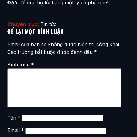
ĐÂY
để ủng hộ tôi bằng một ly cà phê nhé!
Chuyên mục:
Tin tức
ĐỂ LẠI MỘT BÌNH LUẬN
Email của bạn sẽ không được hiển thị công khai.
Các trường bắt buộc được đánh dấu
*
Bình luận
*
Tên
*
Email
*