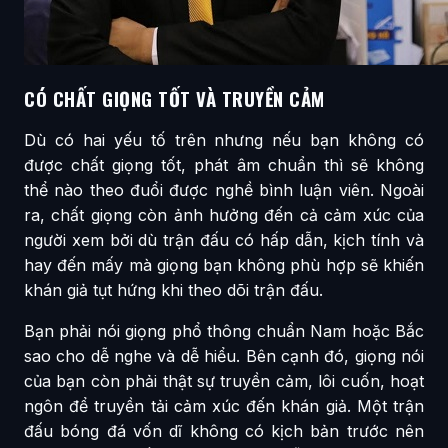
CÓ CHẤT GIỌNG TỐT VÀ TRUYỀN CẢM
Dù có hai yếu tố trên nhưng nếu bạn không có
được chất giọng tốt, phát âm chuẩn thì sẽ không
thể nào theo đuổi được nghề bình luận viên. Ngoài
ra, chất giọng còn ảnh hưởng đến cả cảm xúc của
người xem bởi dù trận đấu có hấp dẫn, kịch tính và
hay đến mấy mà giọng bạn không phù hợp sẽ khiến
khán giả tụt hứng khi theo dõi trận đấu.
Bạn phải nói giọng phổ thông chuẩn Nam hoặc Bắc
sao cho dễ nghe và dễ hiểu. Bên cạnh đó, giọng nói
của bạn còn phải thật sự truyền cảm, lôi cuốn, hoạt
ngôn để truyền tải cảm xúc đến khán giả. Một trận
đấu bóng đá vốn dĩ không có kịch bản trước nên