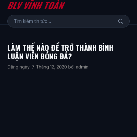
BLV VĨNH TOÀN
LÀM THẾ NÀO ĐỂ TRỞ THÀNH BÌNH
LUẬN VIÊN BÓNG ĐÁ?
Đăng ngày: 7 Tháng 12, 2020
bởi admin