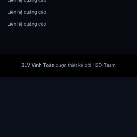
Liên hệ quảng cáo
Liên hệ quảng cáo
Liên hệ quảng cáo
BLV Vĩnh Toàn
được thiết kế bởi HSD-Team