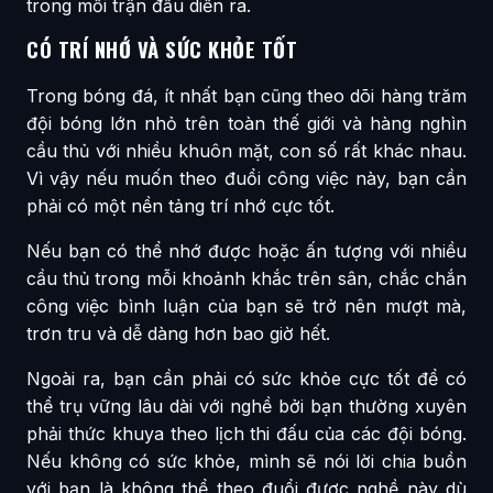
trong mỗi trận đấu diễn ra.
CÓ TRÍ NHỚ VÀ SỨC KHỎE TỐT
Trong bóng đá, ít nhất bạn cũng theo dõi hàng trăm
đội bóng lớn nhỏ trên toàn thế giới và hàng nghìn
cầu thủ với nhiều khuôn mặt, con số rất khác nhau.
Vì vậy nếu muốn theo đuổi công việc này, bạn cần
phải có một nền tảng trí nhớ cực tốt.
Nếu bạn có thể nhớ được hoặc ấn tượng với nhiều
cầu thủ trong mỗi khoảnh khắc trên sân, chắc chắn
công việc bình luận của bạn sẽ trở nên mượt mà,
trơn tru và dễ dàng hơn bao giờ hết.
Ngoài ra, bạn cần phải có sức khỏe cực tốt để có
thể trụ vững lâu dài với nghề bởi bạn thường xuyên
phải thức khuya theo lịch thi đấu của các đội bóng.
Nếu không có sức khỏe, mình sẽ nói lời chia buồn
với bạn là không thể theo đuổi được nghề này dù