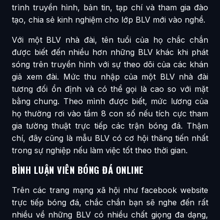
trình truyền hình, bản tin, tạp chí và tham gia đào
tạo, chia sẻ kinh nghiệm cho lớp BLV mới vào nghề.
Với một BLV nhà đài, tên tuổi của họ chắc chắn
được biết đến nhiều hơn những BLV khác khi phát
sóng trên truyền hình với sự theo dõi của các khán
giả xem đài. Mức thu nhập của một BLV nhà đài
tương đối ổn định và có thể gọi là cao so với mặt
bằng chung. Theo mình được biết, mức lương của
họ thường rơi vào tầm 8 con số nếu tích cực tham
gia tường thuật trực tiếp các trận bóng đá. Thậm
chí, đây cũng là mẫu BLV có cơ hội thăng tiến nhất
trong sự nghiệp nếu làm việc tốt theo thời gian.
BÌNH LUẬN VIÊN BÓNG ĐÁ ONLINE
Trên các trang mạng xã hội như facebook website
trực tiếp bóng đá, chắc chắn bạn sẽ nghe đến rất
nhiều về những BLV có nhiều chất giọng đa dạng,