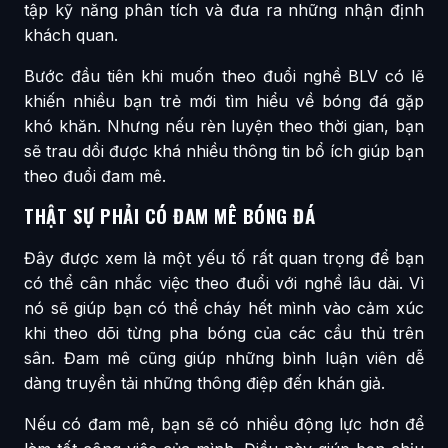
tập kỹ năng phân tích và đưa ra những nhận định
khách quan.
Bước đầu tiên khi muốn theo đuổi nghề BLV có lẽ
khiến nhiều bạn trẻ mới tìm hiểu về bóng đá gặp
khó khăn. Nhưng nếu rèn luyện theo thời gian, bạn
sẽ trau dồi được khá nhiều thông tin bổ ích giúp bạn
theo đuổi đam mê.
THẬT SỰ PHẢI CÓ ĐAM MÊ BÓNG ĐÁ
Đây được xem là một yếu tố rất quan trọng để bạn
có thể cân nhắc việc theo đuổi với nghề lâu dài. Vì
nó sẽ giúp bạn có thể cháy hết mình vào cảm xúc
khi theo dõi từng pha bóng của các cầu thủ trên
sân. Đam mê cũng giúp những bình luận viên dễ
dàng truyền tải những thông điệp đến khán giả.
Nếu có đam mê, bạn sẽ có nhiều động lực hơn để