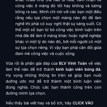
công việc ở mảng đó tốt hay không và lương
bổng ra sao. Mình chỉ nói với các bạn một điều
rằng nếu lựa chọn một mảng nào đó để làm
nghề thì phải có suy nghĩ thật sự sáng suốt. Có
thể một số bạn từ bỏ công việc bình luận trên
nhà đài để làm ở mảng khác hoặc nghề nghiệp
khác vì một lý do nào đó, bởi mỗi người có một
sự lựa chọn riêng. Vì vậy bạn phải cân đối giữa
đam mê công việc và cuộc sống.
Vừa rồi là phần giải đáp của
BLV Vĩnh Toàn
về việc
làm thế nào để trở thành
bình luận viên bóng đá
.
Hy vọng những thông tin trên sẽ giúp bạn nuôi
dưỡng ước mơ để trở thành một bình luận viên
đúng nghĩa. Chúc các bạn thành công trên con
đường mình lựa chọn.
Nếu thấy bài viết hay và bổ ích, hãy
CLICK VÀO