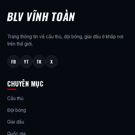
BLV VĨNH TOÀN
Trang thông tin về cầu thủ, đội bóng, giải đấu ở khắp nơi
trên thế giới.
FB
YT
TK
X
CHUYÊN MỤC
Cầu thủ
Đội bóng
Giải đấu
Quốc gia