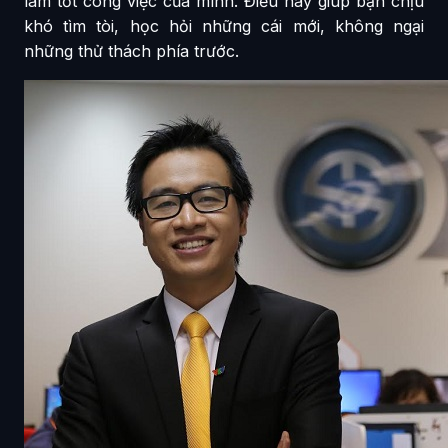
làm tốt công việc của mình. Điều này giúp bạn chịu
khó tìm tòi, học hỏi những cái mới, không ngại
những thử thách phía trước.