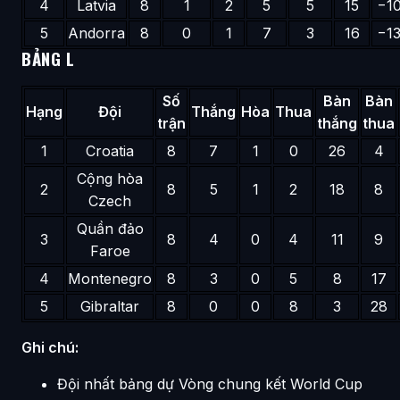
4
Latvia
8
1
2
5
5
15
−1
5
Andorra
8
0
1
7
3
16
−1
BẢNG L
Số
Bàn
Bàn
Hạng
Đội
Thắng
Hòa
Thua
trận
thắng
thua
1
Croatia
8
7
1
0
26
4
Cộng hòa
2
8
5
1
2
18
8
Czech
Quần đảo
3
8
4
0
4
11
9
Faroe
4
Montenegro
8
3
0
5
8
17
5
Gibraltar
8
0
0
8
3
28
Ghi chú:
Đội nhất bảng dự Vòng chung kết World Cup