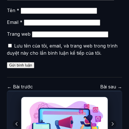
Tên
*
Email
*
Trang web
Lưu tên của tôi, email, và trang web trong trình
duyệt này cho lần bình luận kế tiếp của tôi.
←
Bài trước
Bài sau
→