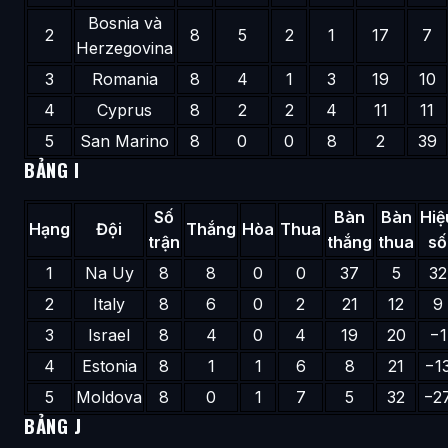
Bosnia và
2
8
5
2
1
17
7
Herzegovina
3
Romania
8
4
1
3
19
10
4
Cyprus
8
2
2
4
11
11
5
San Marino
8
0
0
8
2
39
BẢNG I
Số
Bàn
Bàn
Hiệ
Hạng
Đội
Thắng
Hòa
Thua
trận
thắng
thua
số
1
Na Uy
8
8
0
0
37
5
32
2
Italy
8
6
0
2
21
12
9
3
Israel
8
4
0
4
19
20
−1
4
Estonia
8
1
1
6
8
21
−1
5
Moldova
8
0
1
7
5
32
−2
BẢNG J