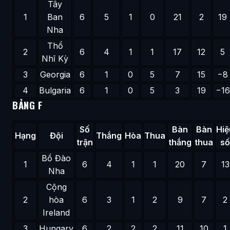
Tây
1
Ban
6
5
1
0
21
2
19
Nha
Thổ
2
6
4
1
1
17
12
5
Nhĩ Kỳ
3
Georgia
6
1
0
5
7
15
−8
4
Bulgaria
6
1
0
5
3
19
−16
BẢNG F
Số
Bàn
Bàn
Hiệ
Hạng
Đội
Thắng
Hòa
Thua
trận
thắng
thua
số
Bồ Đào
1
6
4
1
1
20
7
13
Nha
Cộng
2
hòa
6
3
1
2
9
7
2
Ireland
3
Hungary
6
2
2
2
11
10
1