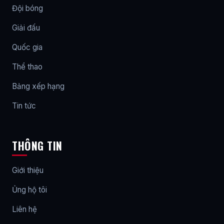
Đội bóng
Giải đấu
Quốc gia
Thể thao
Bảng xếp hạng
Tin tức
THÔNG TIN
Giới thiệu
Ủng hộ tôi
Liên hệ