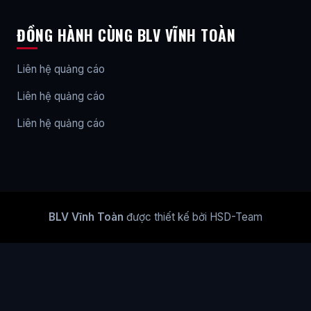
ĐỒNG HÀNH CÙNG BLV VĨNH TOÀN
Liên hệ quảng cáo
Liên hệ quảng cáo
Liên hệ quảng cáo
BLV Vĩnh Toàn
được thiết kế bởi HSD-Team