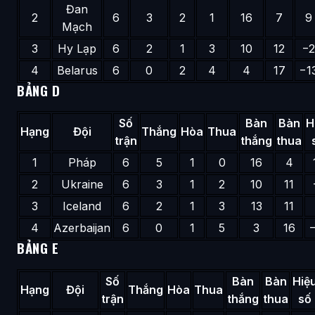
Đan
2
6
3
2
1
16
7
9
Mạch
3
Hy Lạp
6
2
1
3
10
12
−2
4
Belarus
6
0
2
4
4
17
−1
BẢNG D
Số
Bàn
Bàn
H
Hạng
Đội
Thắng
Hòa
Thua
trận
thắng
thua
1
Pháp
6
5
1
0
16
4
2
Ukraine
6
3
1
2
10
11
3
Iceland
6
2
1
3
13
11
4
Azerbaijan
6
0
1
5
3
16
−
BẢNG E
Số
Bàn
Bàn
Hiệ
Hạng
Đội
Thắng
Hòa
Thua
trận
thắng
thua
số