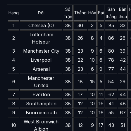
Số
Bàn
Bàn
Hạng
Đội
Thắng
Hòa
Bại
Trận
thắng
thua
1
Chelsea (C)
38
30
3
5
85
33
Tottenham
2
38
26
8
4
86
26
Hotspur
3
Manchester City
38
23
9
6
80
39
4
Liverpool
38
22
10
6
78
42
5
Arsenal
38
23
6
9
77
44
Manchester
6
38
18
15
5
54
29
United
7
Everton
38
17
10
11
62
44
8
Southampton
38
12
10
16
41
48
9
Bournemouth
38
12
10
16
55
67
West Bromwich
10
38
12
9
17
43
51
Albion