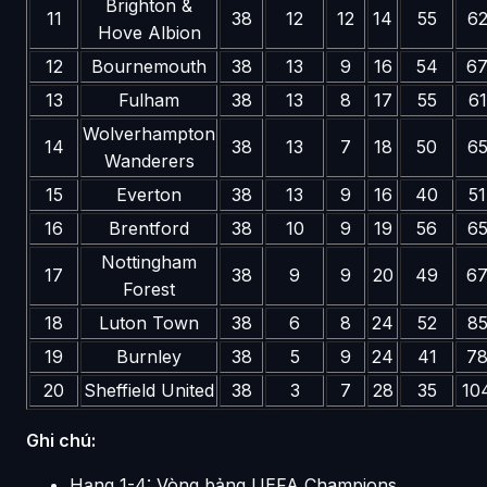
Brighton &
11
38
12
12
14
55
6
Hove Albion
12
Bournemouth
38
13
9
16
54
6
13
Fulham
38
13
8
17
55
61
Wolverhampton
14
38
13
7
18
50
6
Wanderers
15
Everton
38
13
9
16
40
51
16
Brentford
38
10
9
19
56
6
Nottingham
17
38
9
9
20
49
6
Forest
18
Luton Town
38
6
8
24
52
8
19
Burnley
38
5
9
24
41
7
20
Sheffield United
38
3
7
28
35
10
Ghi chú:
Hạng 1-4: Vòng bảng UEFA Champions