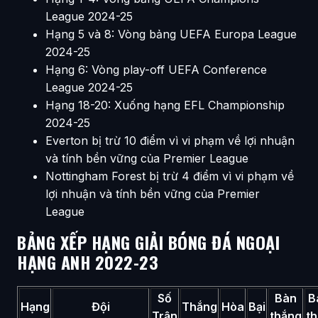
League 2024-25
Hạng 5 và 8: Vòng bảng UEFA Europa League
2024-25
Hạng 6: Vòng play-off UEFA Conference
League 2024-25
Hạng 18-20: Xuống hạng EFL Championship
2024-25
Everton bị trừ 10 điểm vì vi phạm về lợi nhuận
và tính bền vững của Premier League
Nottingham Forest bị trừ 4 điểm vì vi phạm về
lợi nhuận và tính bền vững của Premier
League
BẢNG XẾP HẠNG GIẢI BÓNG ĐÁ NGOẠI
HẠNG ANH 2022-23
Số
Bàn
B
Hạng
Đội
Thắng
Hòa
Bại
Trận
thắng
t