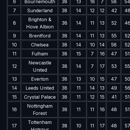
6
Bournemouth
38
13
18
7
58
5
7
Sunderland
38
14
12
12
42
4
Brighton &
8
38
14
11
13
52
4
Hove Albion
9
Brentford
38
14
11
13
55
52
10
Chelsea
38
14
10
14
58
52
11
Fulham
38
15
7
16
47
51
Newcastle
12
38
14
7
17
53
55
United
13
Everton
38
13
10
15
47
5
14
Leeds United
38
11
14
13
49
5
15
Crystal Palace
38
11
12
15
41
51
Nottingham
16
38
11
11
16
48
51
Forest
Tottenham
17
38
10
11
17
48
5
Hotspur