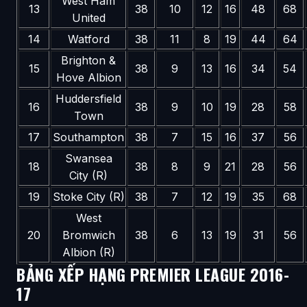
West Ham
13
38
10
12
16
48
68
United
14
Watford
38
11
8
19
44
64
Brighton &
15
38
9
13
16
34
54
Hove Albion
Huddersfield
16
38
9
10
19
28
58
Town
17
Southampton
38
7
15
16
37
56
Swansea
18
38
8
9
21
28
56
City (R)
19
Stoke City (R)
38
7
12
19
35
68
West
20
Bromwich
38
6
13
19
31
56
Albion (R)
BẢNG XẾP HẠNG PREMIER LEAGUE 2016-
17