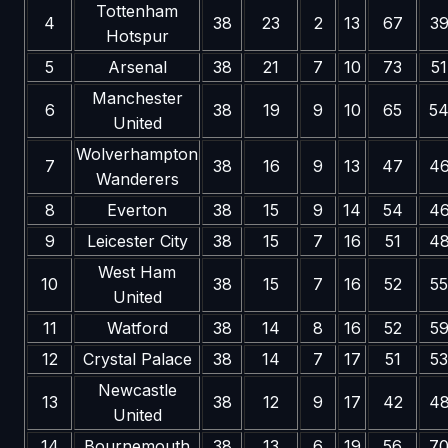
Tottenham
4
38
23
2
13
67
3
Hotspur
5
Arsenal
38
21
7
10
73
51
Manchester
6
38
19
9
10
65
5
United
Wolverhampton
7
38
16
9
13
47
4
Wanderers
8
Everton
38
15
9
14
54
4
9
Leicester City
38
15
7
16
51
4
West Ham
10
38
15
7
16
52
55
United
11
Watford
38
14
8
16
52
5
12
Crystal Palace
38
14
7
17
51
53
Newcastle
13
38
12
9
17
42
4
United
14
Bournemouth
38
13
6
19
56
7