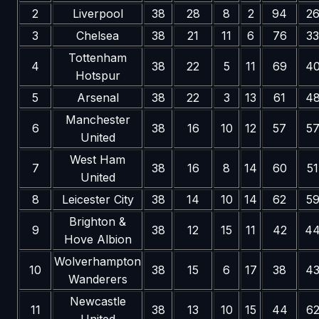
2
Liverpool
38
28
8
2
94
2
3
Chelsea
38
21
11
6
76
33
Tottenham
4
38
22
5
11
69
4
Hotspur
5
Arsenal
38
22
3
13
61
4
Manchester
6
38
16
10
12
57
5
United
West Ham
7
38
16
8
14
60
51
United
8
Leicester City
38
14
10
14
62
5
Brighton &
9
38
12
15
11
42
4
Hove Albion
Wolverhampton
10
38
15
6
17
38
4
Wanderers
Newcastle
11
38
13
10
15
44
6
United