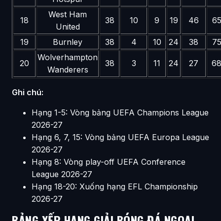
West Ham
18
38
10
9
19
46
6
United
19
Burnley
38
4
10
24
38
7
Wolverhampton
20
38
3
11
24
27
6
Wanderers
Ghi chú:
Hạng 1-5: Vòng bảng UEFA Champions League
2026-27
Hạng 6, 7, 15: Vòng bảng UEFA Europa League
2026-27
Hạng 8: Vòng play-off UEFA Conference
League 2026-27
Hạng 18-20: Xuống hạng EFL Championship
2026-27
BẢNG XẾP HẠNG GIẢI BÓNG ĐÁ NGOẠI