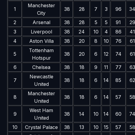
Manchester
1
38
28
7
3
96
3
City
2
Arsenal
38
28
5
5
91
2
3
Liverpool
38
24
10
4
86
41
4
Aston Villa
38
20
8
10
76
61
Tottenham
5
38
20
6
12
74
61
Hotspur
6
Chelsea
38
18
9
11
77
6
Newcastle
7
38
18
6
14
85
6
United
Manchester
8
38
18
6
14
57
5
United
West Ham
9
38
14
10
14
60
7
United
10
Crystal Palace
38
13
10
15
57
5