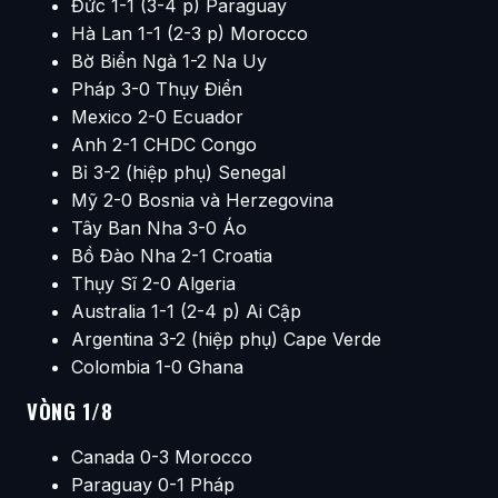
Đức 1-1 (3-4 p) Paraguay
Hà Lan 1-1 (2-3 p) Morocco
Bờ Biển Ngà 1-2 Na Uy
Pháp 3-0 Thụy Điển
Mexico 2-0 Ecuador
Anh 2-1 CHDC Congo
Bỉ 3-2 (hiệp phụ) Senegal
Mỹ 2-0 Bosnia và Herzegovina
Tây Ban Nha 3-0 Áo
Bồ Đào Nha 2-1 Croatia
Thụy Sĩ 2-0 Algeria
Australia 1-1 (2-4 p) Ai Cập
Argentina 3-2 (hiệp phụ) Cape Verde
Colombia 1-0 Ghana
VÒNG 1/8
Canada 0-3 Morocco
Paraguay 0-1 Pháp