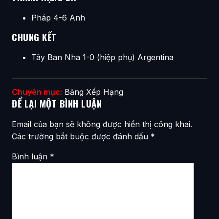
Pháp 4-6 Anh
CHUNG KẾT
Tây Ban Nha 1-0 (hiệp phụ) Argentina
Chuyên mục:
Bảng Xếp Hạng
ĐỂ LẠI MỘT BÌNH LUẬN
Email của bạn sẽ không được hiển thị công khai.
Các trường bắt buộc được đánh dấu
*
Bình luận
*