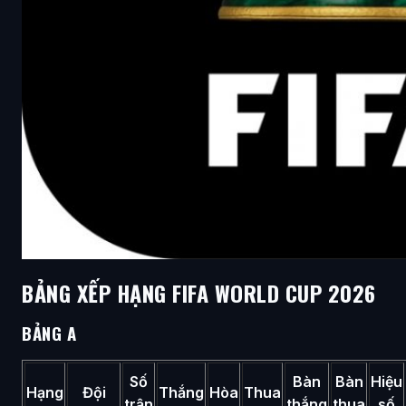
BẢNG XẾP HẠNG FIFA WORLD CUP 2026
BẢNG A
Số
Bàn
Bàn
Hiệu
Hạng
Đội
Thắng
Hòa
Thua
trận
thắng
thua
số