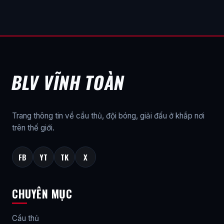
BLV VĨNH TOÀN
Trang thông tin về cầu thủ, đội bóng, giải đấu ở khắp nơi
trên thế giới.
FB
YT
TK
X
CHUYÊN MỤC
Cầu thủ