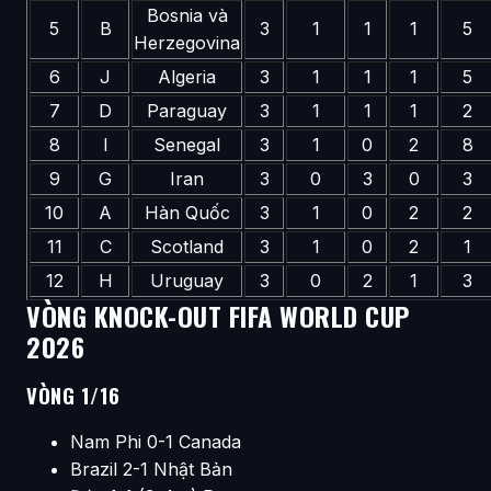
Bosnia và
5
B
3
1
1
1
5
Herzegovina
6
J
Algeria
3
1
1
1
5
7
D
Paraguay
3
1
1
1
2
8
I
Senegal
3
1
0
2
8
9
G
Iran
3
0
3
0
3
10
A
Hàn Quốc
3
1
0
2
2
11
C
Scotland
3
1
0
2
1
12
H
Uruguay
3
0
2
1
3
VÒNG KNOCK-OUT FIFA WORLD CUP
2026
VÒNG 1/16
Nam Phi 0-1 Canada
Brazil 2-1 Nhật Bản