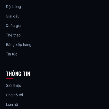
Đội bóng
Giải đấu
Quốc gia
Thể thao
Bảng xếp hạng
Tin tức
THÔNG TIN
Giới thiệu
Ủng hộ tôi
Liên hệ