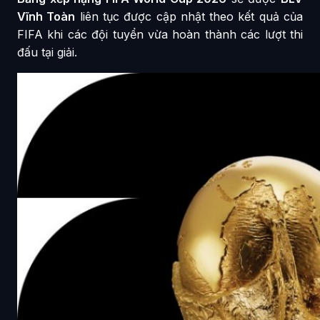
Vĩnh Toàn
liên tục được cập nhật theo kết quả của
FIFA khi các đội tuyển vừa hoàn thành các lượt thi
đấu tại giải.