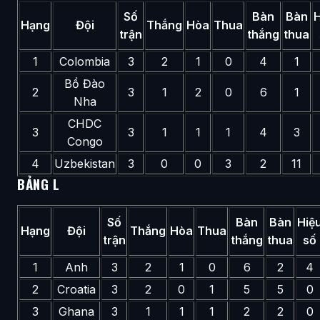
Số
Bàn
Bàn
H
Hạng
Đội
Thắng
Hòa
Thua
trận
thắng
thua
1
Colombia
3
2
1
0
4
1
Bồ Đào
2
3
1
2
0
6
1
Nha
CHDC
3
3
1
1
1
4
3
Congo
4
Uzbekistan
3
0
0
3
2
11
BẢNG L
Số
Bàn
Bàn
Hiệ
Hạng
Đội
Thắng
Hòa
Thua
trận
thắng
thua
số
1
Anh
3
2
1
0
6
2
4
2
Croatia
3
2
0
1
5
5
0
3
Ghana
3
1
1
1
2
2
0