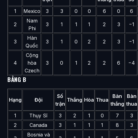
1
Mexico
3
3
0
0
6
0
6
Nam
2
3
1
1
1
2
3
−1
Phi
Hàn
3
3
1
0
2
2
3
−1
Quốc
Cộng
4
hòa
3
0
1
2
2
6
−4
Czech
BẢNG B
Số
Bàn
Bàn
Hạng
Đội
Thắng
Hòa
Thua
trận
thắng
thua
1
Thụy Sĩ
3
2
1
0
7
3
2
Canada
3
1
1
1
8
3
Bosnia và