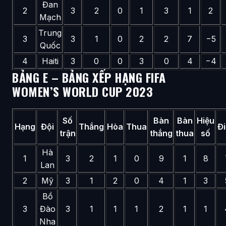
Đan
2
3
2
0
1
3
1
2
Mạch
Trung
3
3
1
0
2
2
7
−5
Quốc
4
Haiti
3
0
0
3
0
4
−4
BẢNG E – BẢNG XẾP HẠNG FIFA
WOMEN’S WORLD CUP 2023
Số
Bàn
Bàn
Hiệu
Hạng
Đội
Thắng
Hòa
Thua
Đ
trận
thắng
thua
số
Hà
1
3
2
1
0
9
1
8
Lan
2
Mỹ
3
1
2
0
4
1
3
Bồ
3
Đào
3
1
1
1
2
1
1
Nha