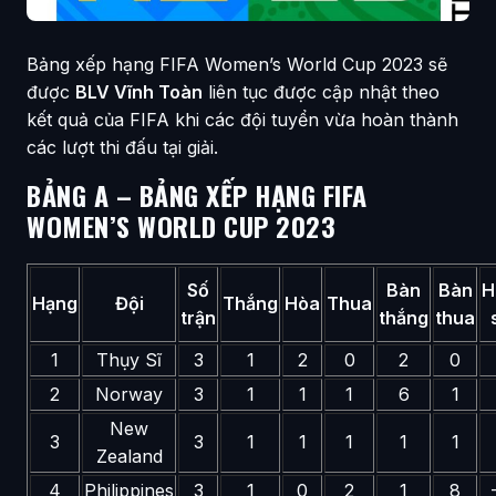
Bảng xếp hạng FIFA Women’s World Cup 2023 sẽ
được
BLV Vĩnh Toàn
liên tục được cập nhật theo
kết quả của FIFA khi các đội tuyển vừa hoàn thành
các lượt thi đấu tại giải.
BẢNG A – BẢNG XẾP HẠNG FIFA
WOMEN’S WORLD CUP 2023
Số
Bàn
Bàn
H
Hạng
Đội
Thắng
Hòa
Thua
trận
thắng
thua
1
Thụy Sĩ
3
1
2
0
2
0
2
Norway
3
1
1
1
6
1
New
3
3
1
1
1
1
1
Zealand
4
Philippines
3
1
0
2
1
8