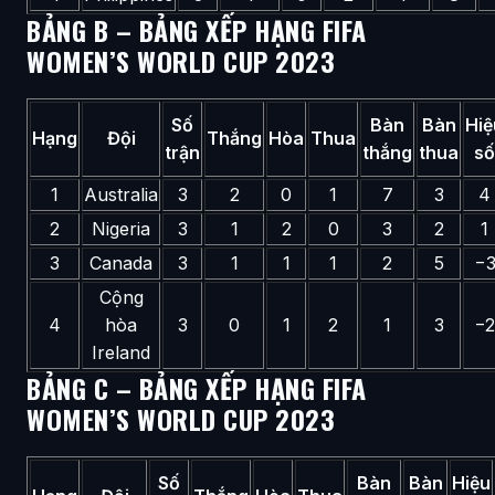
BẢNG B – BẢNG XẾP HẠNG FIFA
WOMEN’S WORLD CUP 2023
Số
Bàn
Bàn
Hiệ
Hạng
Đội
Thắng
Hòa
Thua
trận
thắng
thua
số
1
Australia
3
2
0
1
7
3
4
2
Nigeria
3
1
2
0
3
2
1
3
Canada
3
1
1
1
2
5
−
Cộng
4
hòa
3
0
1
2
1
3
−2
Ireland
BẢNG C – BẢNG XẾP HẠNG FIFA
WOMEN’S WORLD CUP 2023
Số
Bàn
Bàn
Hiệu