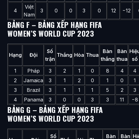
Việt
4
3
0
0
3
0
12
−12
Nam
BẢNG F – BẢNG XẾP HẠNG FIFA
WOMEN’S WORLD CUP 2023
Số
Bàn
Bàn
Hiệ
Hạng
Đội
Thắng
Hòa
Thua
trận
thắng
thua
số
1
Pháp
3
2
1
0
8
4
4
2
Jamaica
3
1
2
0
1
0
1
3
Brazil
3
1
1
1
5
2
3
4
Panama
3
0
0
3
3
11
−8
BẢNG G – BẢNG XẾP HẠNG FIFA
WOMEN’S WORLD CUP 2023
Số
Bàn
Bàn
Hi