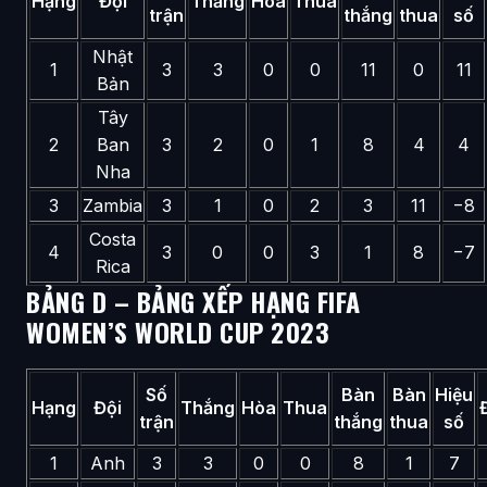
Hạng
Đội
Thắng
Hòa
Thua
trận
thắng
thua
số
Nhật
1
3
3
0
0
11
0
11
Bản
Tây
2
Ban
3
2
0
1
8
4
4
Nha
3
Zambia
3
1
0
2
3
11
−8
Costa
4
3
0
0
3
1
8
−7
Rica
BẢNG D – BẢNG XẾP HẠNG FIFA
WOMEN’S WORLD CUP 2023
Số
Bàn
Bàn
Hiệu
Hạng
Đội
Thắng
Hòa
Thua
trận
thắng
thua
số
1
Anh
3
3
0
0
8
1
7