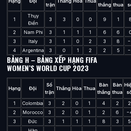
Hạng
Đội
Thắng
Hòa
Thua
trận
thắng
thua
s
Thụy
1
3
3
0
0
9
1
Điển
2
Nam Phi
3
1
1
1
6
6
3
Italy
3
1
0
2
3
8
−
4
Argentina
3
0
1
2
2
5
−
BẢNG H – BẢNG XẾP HẠNG FIFA
WOMEN’S WORLD CUP 2023
Số
Bàn
Bàn
Hi
Hạng
Đội
Thắng
Hòa
Thua
trận
thắng
thua
s
1
Colombia
3
2
0
1
4
2
2
2
Morocco
3
2
0
1
2
6
−
3
Đức
3
1
1
1
8
3
5
Hàn