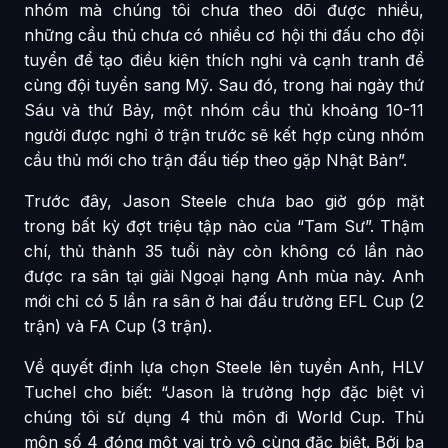
nhóm mà chúng tôi chưa theo dõi được nhiều,
những cầu thủ chưa có nhiều cơ hội thi đấu cho đội
tuyển để tạo điều kiện thích nghi và cạnh tranh để
cùng đội tuyển sang Mỹ. Sau đó, trong hai ngày thứ
Sáu và thứ Bảy, một nhóm cầu thủ khoảng 10-11
người được nghỉ ở trận trước sẽ kết hợp cùng nhóm
cầu thủ mới cho trận đấu tiếp theo gặp Nhật Bản”.
Trước đây, Jason Steele chưa bao giờ góp mặt
trong bất kỳ đợt triệu tập nào của “Tam Sư”. Thậm
chí, thủ thành 35 tuổi này còn không có lần nào
được ra sân tại giải Ngoại hạng Anh mùa này. Anh
mới chỉ có 5 lần ra sân ở hai đấu trường EFL Cup (2
trận) và FA Cup (3 trận).
Về quyết định lựa chọn Steele lên tuyển Anh, HLV
Tuchel cho biết: “Jason là trường hợp đặc biệt vì
chúng tôi sử dụng 4 thủ môn đi World Cup. Thủ
môn số 4 đóng một vai trò vô cùng đặc biệt. Bởi ba