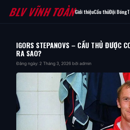
BLV VĨNH TOÀN
Giới thiệu
Cầu thủ
Đội Bóng
T
IGORS STEPANOVS – CẦU THỦ ĐƯỢC CO
RA SAO?
Đăng ngày: 2 Tháng 3, 2026
bởi admin