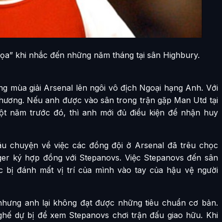
họa” khi nhắc đến những năm tháng tại sân Highbury.
ng mùa giải Arsenal lên ngôi vô địch Ngoại hạng Anh. Với
chương. Nếu anh được vào sân trong trận gặp Man Utd tại
 một năm trước đó, thì anh mới đủ điều kiện để nhận huy
âu chuyện về việc các đồng đội ở Arsenal đã trêu chọc
r ký hợp đồng với Stepanovs. Việc Stepanovs đến sân
c bị đánh mất vị trí của mình vào tay của hậu vệ người
hưng anh lại không đạt được những tiêu chuẩn cơ bản.
 ghế dự bị để xem Stepanovs chơi trận đấu giao hữu. Khi