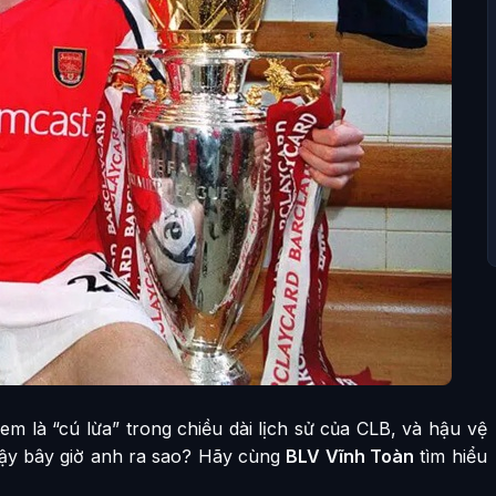
em là “cú lừa” trong chiều dài lịch sử của CLB, và hậu vệ
 Vậy bây giờ anh ra sao? Hãy cùng
BLV Vĩnh Toàn
tìm hiểu