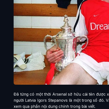
Đã từng có một thời Arsenal sở hữu cái tên được x
người Latvia Igors Stepanovs là một trong số đó.
xem qua phần nội dung chính trong bài viết.