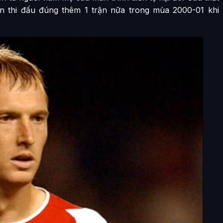
ân thi đấu đúng thêm 1 trận nữa trong mùa 2000-01 khi