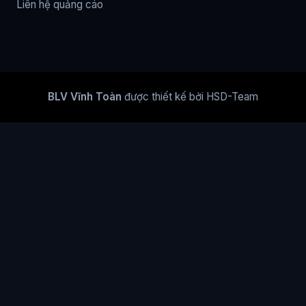
Liên hệ quảng cáo
BLV Vĩnh Toàn
được thiết kế bởi HSD-Team