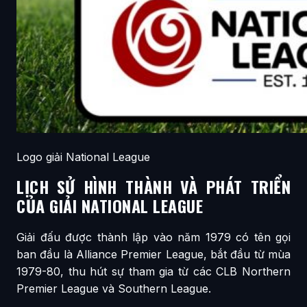
Logo giải National League
LỊCH SỬ HÌNH THÀNH VÀ PHÁT TRIỂN
CỦA GIẢI NATIONAL LEAGUE
Giải đấu được thành lập vào năm 1979 có tên gọi
ban đầu là Alliance Premier League, bắt đầu từ mùa
1979-80, thu hút sự tham gia từ các CLB Northern
Premier League và Southern League.