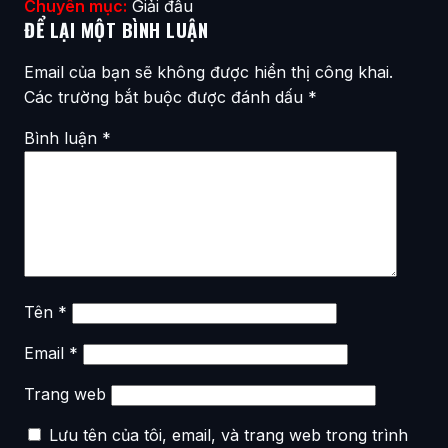
Chuyên mục:
Giải đấu
ĐỂ LẠI MỘT BÌNH LUẬN
Email của bạn sẽ không được hiển thị công khai.
Các trường bắt buộc được đánh dấu
*
Bình luận
*
Tên
*
Email
*
Trang web
Lưu tên của tôi, email, và trang web trong trình