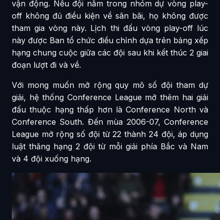
vận động. Nếu đội nằm trong nhóm dự vòng play-
off không đủ điều kiện về sân bãi, họ không được
tham gia vòng này. Lịch thi đấu vòng play-off lúc
này được Ban tổ chức điều chỉnh dựa trên bảng xếp
hạng chung cuộc giữa các đội sau khi kết thúc 2 giai
đoạn lượt đi và về.
Với mong muốn mở rộng quy mô số đội tham dự
giải, hệ thống Conference League mở thêm hai giải
đấu thuộc hạng thấp hơn là Conference North và
Conference South. Đến mùa 2006-07, Conference
League mở rộng số đội từ 22 thành 24 đội, áp dụng
luật thăng hạng 2 đội từ mỗi giải phía Bắc và Nam
và 4 đội xuống hạng.