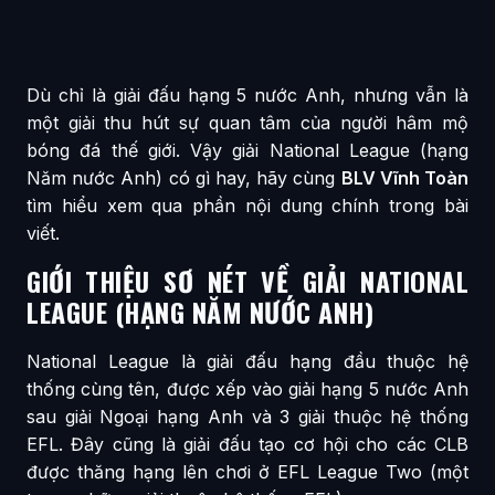
Dù chỉ là giải đấu hạng 5 nước Anh, nhưng vẫn là
một giải thu hút sự quan tâm của người hâm mộ
bóng đá thế giới. Vậy giải National League (hạng
Năm nước Anh) có gì hay, hãy cùng
BLV Vĩnh Toàn
tìm hiểu xem qua phần nội dung chính trong bài
viết.
GIỚI THIỆU SƠ NÉT VỀ GIẢI NATIONAL
LEAGUE (HẠNG NĂM NƯỚC ANH)
National League là giải đấu hạng đầu thuộc hệ
thống cùng tên, được xếp vào giải hạng 5 nước Anh
sau giải Ngoại hạng Anh và 3 giải thuộc hệ thống
EFL. Đây cũng là giải đấu tạo cơ hội cho các CLB
được thăng hạng lên chơi ở EFL League Two (một