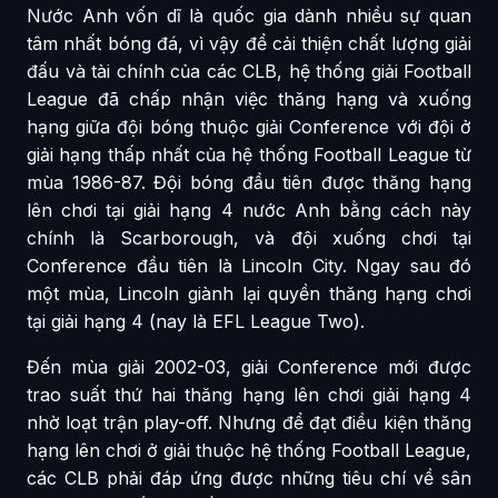
Nước Anh vốn dĩ là quốc gia dành nhiều sự quan
tâm nhất bóng đá, vì vậy để cải thiện chất lượng giải
đấu và tài chính của các CLB, hệ thống giải Football
League đã chấp nhận việc thăng hạng và xuống
hạng giữa đội bóng thuộc giải Conference với đội ở
giải hạng thấp nhất của hệ thống Football League từ
mùa 1986-87. Đội bóng đầu tiên được thăng hạng
lên chơi tại giải hạng 4 nước Anh bằng cách này
chính là Scarborough, và đội xuống chơi tại
Conference đầu tiên là Lincoln City. Ngay sau đó
một mùa, Lincoln giành lại quyền thăng hạng chơi
tại giải hạng 4 (nay là EFL League Two).
Đến mùa giải 2002-03, giải Conference mới được
trao suất thứ hai thăng hạng lên chơi giải hạng 4
nhờ loạt trận play-off. Nhưng để đạt điều kiện thăng
hạng lên chơi ở giải thuộc hệ thống Football League,
các CLB phải đáp ứng được những tiêu chí về sân