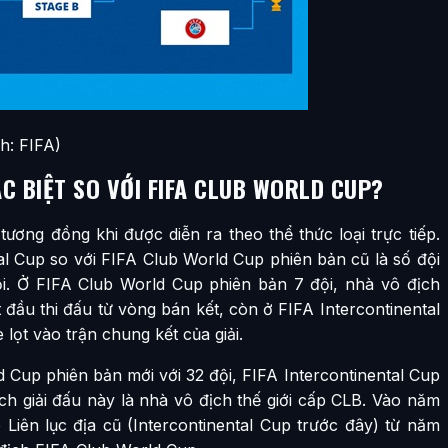
h: FIFA)
ÁC BIỆT SO VỚI FIFA CLUB WORLD CUP?
 tương đồng khi được diễn ra theo thể thức loại trực tiếp.
tal Cup so với FIFA Club World Cup phiên bản cũ là số đội
. Ở FIFA Club World Cup phiên bản 7 đội, nhà vô địch
ầu thi đấu từ vòng bán kết, còn ở FIFA Intercontinental
ọt vào trận chung kết của giải.
d Cup phiên bản mới với 32 đội, FIFA Intercontinental Cup
ch giải đấu này là nhà vô địch thế giới cấp CLB. Vào năm
Liên lục địa cũ (Intercontinental Cup trước đây) từ năm