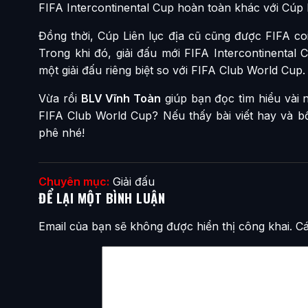
FIFA Intercontinental Cup hoàn toàn khác với Cúp L
Đồng thời, Cúp Liên lục địa cũ cũng được FIFA coi
Trong khi đó, giải đấu mới FIFA Intercontinental 
một giải đấu riêng biệt so với FIFA Club World Cup.
Vừa rồi
BLV Vĩnh Toàn
giúp bạn đọc tìm hiểu vài n
FIFA Club World Cup? Nếu thấy bài viết hay và b
phê nhé!
Chuyên mục:
Giải đấu
ĐỂ LẠI MỘT BÌNH LUẬN
Email của bạn sẽ không được hiển thị công khai.
Cá