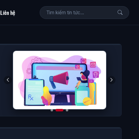
i
Liên hệ