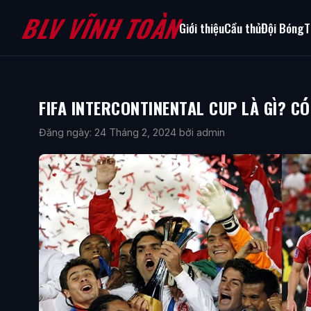
BLV VĨNH TOÀN
Giới thiệu
Cầu thủ
Đội Bóng
T
FIFA INTERCONTINENTAL CUP LÀ GÌ? C
Đăng ngày: 24 Tháng 2, 2024
bởi admin