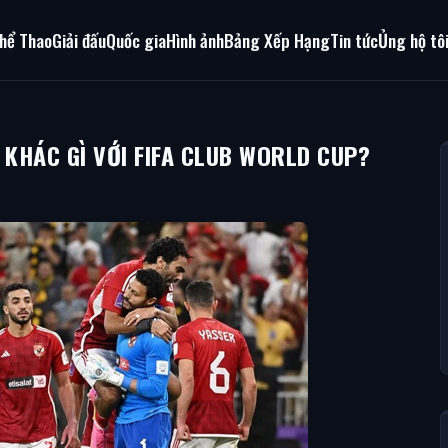
hể Thao
Giải đấu
Quốc gia
Hình ảnh
Bảng Xếp Hạng
Tin tức
Ủng hộ tô
Ó KHÁC GÌ VỚI FIFA CLUB WORLD CUP?