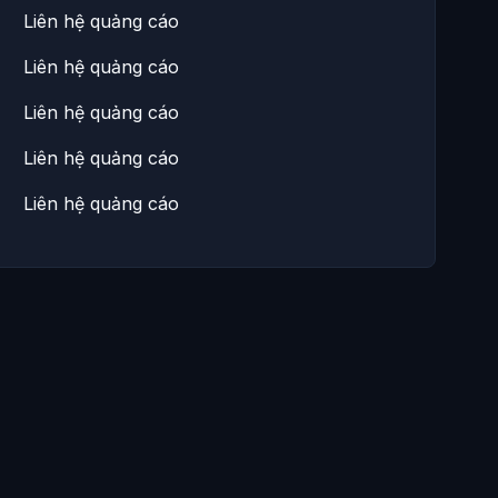
Liên hệ quảng cáo
Liên hệ quảng cáo
Liên hệ quảng cáo
Liên hệ quảng cáo
Liên hệ quảng cáo