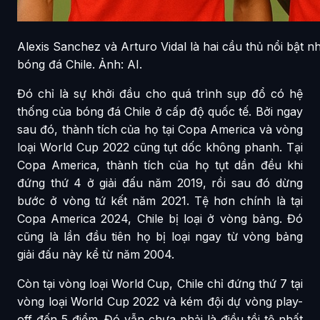
Alexis Sanchez và Arturo Vidal là hai cầu thủ nổi bật n
bóng đá Chile. Ảnh: AI.
Đó chỉ là sự khởi đầu cho quá trình sụp đổ có hệ
thống của bóng đá Chile ở cấp độ quốc tế. Bởi ngay
sau đó, thành tích của họ tại Copa America và vòng
loại World Cup 2022 cũng tụt dốc không phanh. Tại
Copa America, thành tích của họ tụt dần đều khi
đứng thứ 4 ở giải đấu năm 2019, rồi sau đó dừng
bước ở vòng tứ kết năm 2021. Tệ hơn chính là tại
Copa America 2024, Chile bị loại ở vòng bảng. Đó
cũng là lần đầu tiên họ bị loại ngay từ vòng bảng
giải đấu này kể từ năm 2004.
Còn tại vòng loại World Cup, Chile chỉ đứng thứ 7 tại
vòng loại World Cup 2022 và kém đội dự vòng play-
off đến 5 điểm. Đó vẫn chưa phải là điều tồi tệ nhất