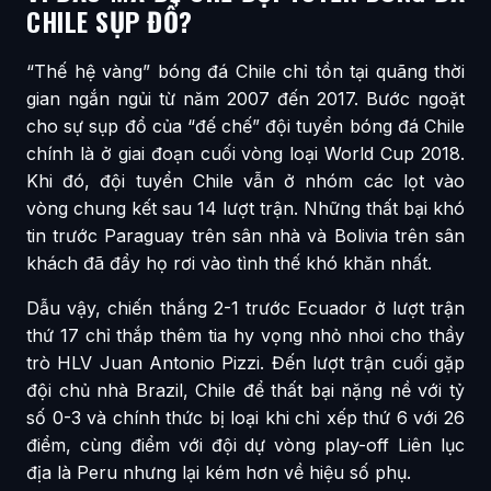
CHILE SỤP ĐỔ?
“Thế hệ vàng” bóng đá Chile chỉ tồn tại quãng thời
gian ngắn ngủi từ năm 2007 đến 2017. Bước ngoặt
cho sự sụp đổ của “đế chế” đội tuyển bóng đá Chile
chính là ở giai đoạn cuối vòng loại World Cup 2018.
Khi đó, đội tuyển Chile vẫn ở nhóm các lọt vào
vòng chung kết sau 14 lượt trận. Những thất bại khó
tin trước Paraguay trên sân nhà và Bolivia trên sân
khách đã đẩy họ rơi vào tình thế khó khăn nhất.
Dẫu vậy, chiến thắng 2-1 trước Ecuador ở lượt trận
thứ 17 chỉ thắp thêm tia hy vọng nhỏ nhoi cho thầy
trò HLV Juan Antonio Pizzi. Đến lượt trận cuối gặp
đội chủ nhà Brazil, Chile để thất bại nặng nề với tỷ
số 0-3 và chính thức bị loại khi chỉ xếp thứ 6 với 26
điểm, cùng điểm với đội dự vòng play-off Liên lục
địa là Peru nhưng lại kém hơn về hiệu số phụ.