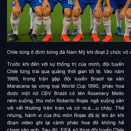
Chile từng ở đỉnh bóng đá Nam Mỹ khi đoạt 2 chức vô 
Trước khi đến với sự thống trị của mình, đội tuyển
Chile từng trải qua quãng thời gian tồi tệ. Vào năm
1989, trong trận gặp đội tuyển Brazil tại sân
Maracana tại vòng loại World Cup 1990, pháo hoa
được một nữ CĐV Brazil có tên Rosenery Mello
ném xuống, thủ môn Roberto Rojas ngã xuống sân
với vết thương trên trán và có m.á….u chảy. Thế
nhưng, hành vi của thủ môn Rojas đã bị lên án khi
đoạn video ghi lại cảnh pháo hoa đó không hề
chạm vào anh. Sau đó, FIFA xử thua đội tuyển Chile