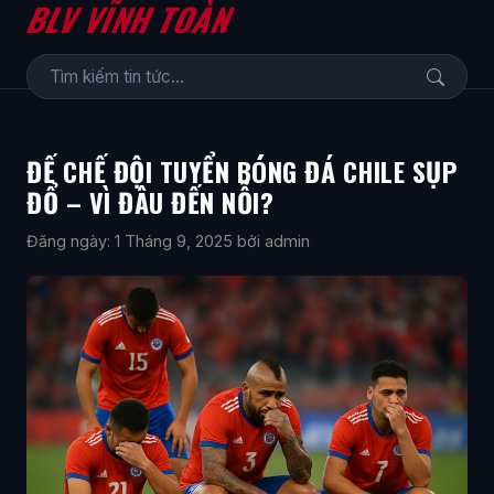
BLV VĨNH TOÀN
ĐẾ CHẾ ĐỘI TUYỂN BÓNG ĐÁ CHILE SỤP
ĐỔ – VÌ ĐÂU ĐẾN NỖI?
Đăng ngày: 1 Tháng 9, 2025
bởi admin