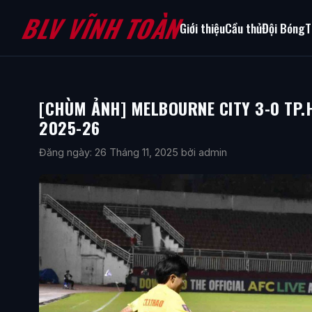
BLV VĨNH TOÀN
Giới thiệu
Cầu thủ
Đội Bóng
T
[CHÙM ẢNH] MELBOURNE CITY 3-0 TP
2025-26
Đăng ngày: 26 Tháng 11, 2025
bởi admin