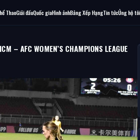
hể Thao
Giải đấu
Quốc gia
Hình ảnh
Bảng Xếp Hạng
Tin tức
Ủng hộ tô
.HCM – AFC WOMEN’S CHAMPIONS LEAGUE