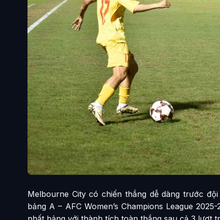
Melbourne City có chiến thắng dễ dàng trước đội
bảng A – AFC Women’s Champions League 2025-20
nhất bảng với thành tích toàn thắng sau cả 3 lượt t