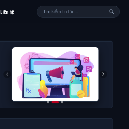
i
Liên hệ