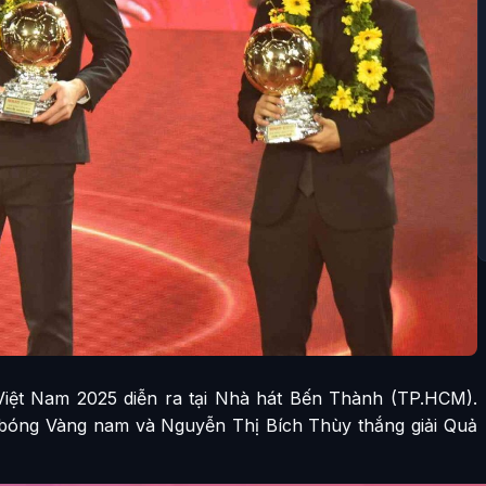
Việt Nam 2025 diễn ra tại Nhà hát Bến Thành (TP.HCM).
bóng Vàng nam và Nguyễn Thị Bích Thùy thắng giải Quả