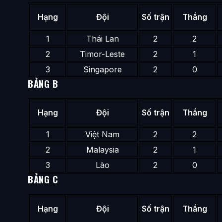
Hạng
Đội
Số trận
Thắng
1
Thái Lan
2
2
2
Timor-Leste
2
1
3
Singapore
2
0
BẢNG B
Hạng
Đội
Số trận
Thắng
1
Việt Nam
2
2
2
Malaysia
2
1
3
Lào
2
0
BẢNG C
Hạng
Đội
Số trận
Thắng