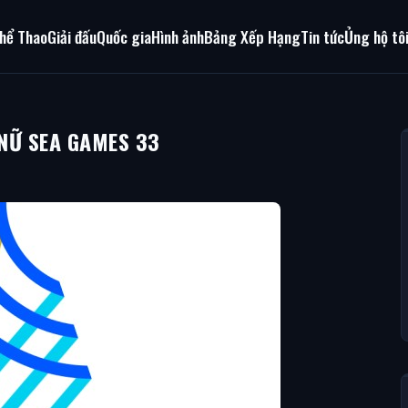
hể Thao
Giải đấu
Quốc gia
Hình ảnh
Bảng Xếp Hạng
Tin tức
Ủng hộ tô
NỮ SEA GAMES 33