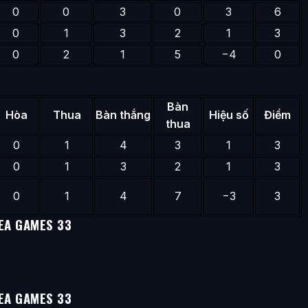
0
0
3
0
3
6
0
1
3
2
1
3
0
2
1
5
−4
0
Bàn
Hòa
Thua
Bàn thắng
Hiệu số
Điểm
thua
0
1
4
3
1
3
0
1
3
2
1
3
0
1
4
7
−3
3
EA GAMES 33
EA GAMES 33