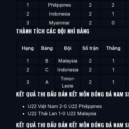
1
Philippines
2
2
2
Indonesia
2
1
3
Myanmar
2
0
THÀNH TÍCH CÁC ĐỘI NHÌ BẢNG
Hạng
Bảng
Đội
Số trận
Thắng
1
B
Malaysia
2
1
2
C
Indonesia
2
1
Timor-
3
A
2
1
Leste
KẾT QUẢ THI ĐẤU BÁN KẾT MÔN BÓNG ĐÁ NAM S
U22 Việt Nam 2-0 U22 Philippines
U22 Thái Lan 1-0 U22 Malaysia
KẾT QUẢ THI ĐẤU BÁN KẾT MÔN BÓNG ĐÁ NAM S