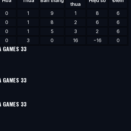
Hòa
Thua
Bàn thắng
Hiệu số
Điểm
thua
0
1
9
1
8
6
0
1
8
2
6
6
0
1
5
3
2
6
0
3
0
16
−16
0
A GAMES 33
A GAMES 33
A GAMES 33