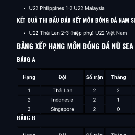
U22 Philippines 1-2 U22 Malaysia
KẾT QUẢ THI ĐẤU BÁN KẾT MÔN BÓNG ĐÁ NAM S
U22 Thái Lan 2-3 (hiệp phụ) U22 Việt Nam
BẢNG XẾP HẠNG MÔN BÓNG ĐÁ NỮ SEA
BẢNG A
Hạng
Đội
Số trận
Thắng
1
Thái Lan
2
2
2
Indonesia
2
1
3
Singapore
2
0
BẢNG B