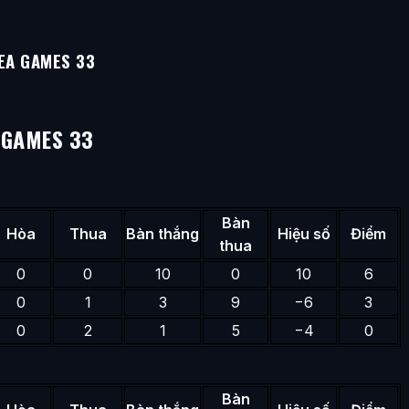
EA GAMES 33
 GAMES 33
Bàn
Hòa
Thua
Bàn thắng
Hiệu số
Điểm
thua
0
0
10
0
10
6
0
1
3
9
−6
3
0
2
1
5
−4
0
Bàn