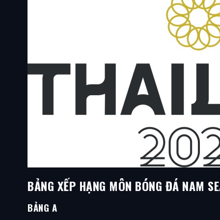
BẢNG XẾP HẠNG MÔN BÓNG ĐÁ NAM SE
BẢNG A