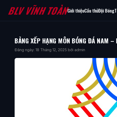
BLV VĨNH TOÀN
Giới thiệu
Cầu thủ
Đội Bóng
T
BẢNG XẾP HẠNG MÔN BÓNG ĐÁ NAM – 
Đăng ngày: 18 Tháng 12, 2025
bởi admin