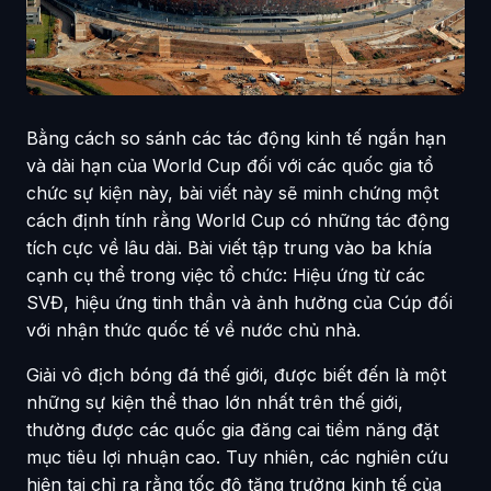
Bằng cách so sánh các tác động kinh tế ngắn hạn
và dài hạn của World Cup đối với các quốc gia tổ
chức sự kiện này, bài viết này sẽ minh chứng một
cách định tính rằng World Cup có những tác động
tích cực về lâu dài. Bài viết tập trung vào ba khía
cạnh cụ thể trong việc tổ chức: Hiệu ứng từ các
SVĐ, hiệu ứng tinh thần và ảnh hưởng của Cúp đối
với nhận thức quốc tế về nước chủ nhà.
Giải vô địch bóng đá thế giới, được biết đến là một
những sự kiện thể thao lớn nhất trên thế giới,
thường được các quốc gia đăng cai tiềm năng đặt
mục tiêu lợi nhuận cao. Tuy nhiên, các nghiên cứu
hiện tại chỉ ra rằng tốc độ tăng trưởng kinh tế của