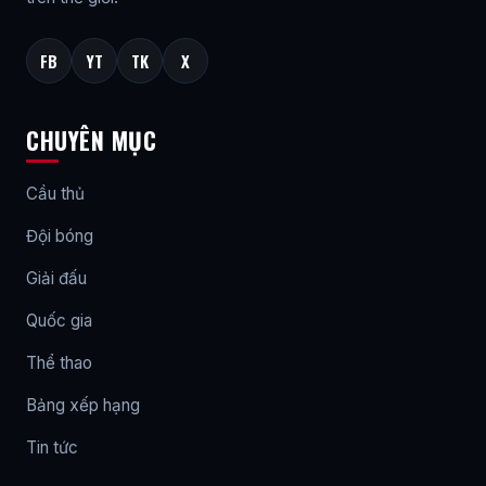
FB
YT
TK
X
CHUYÊN MỤC
Cầu thủ
Đội bóng
Giải đấu
Quốc gia
Thể thao
Bảng xếp hạng
Tin tức