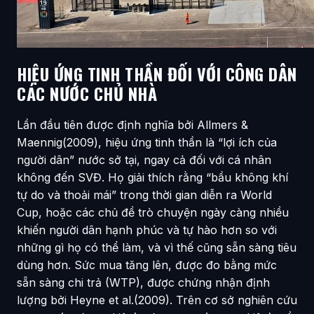
HIỆU ỨNG TINH THẦN ĐỐI VỚI CÔNG DÂN
CÁC NƯỚC CHỦ NHÀ
Lần đầu tiên được định nghĩa bởi Allmers &
Maennig(2009), hiệu ứng tinh thần là “lợi ích của
người dân” nước sở tại, ngay cả đối với cá nhân
không đến SVĐ. Họ giải thích rằng “bầu không khí
tự do và thoải mái” trong thời gian diễn ra World
Cup, hoặc các chủ đề trò chuyện ngày càng nhiều
khiến người dân hạnh phúc và tự hào hơn so với
những gì họ có thể làm, và vì thế cũng sẵn sàng tiêu
dùng hơn. Sức mua tăng lên, được đo bằng mức
sẵn sàng chi trả (WTP), được chứng nhận định
lượng bởi Heyne et al.(2009). Trên cơ sở nghiên cứu