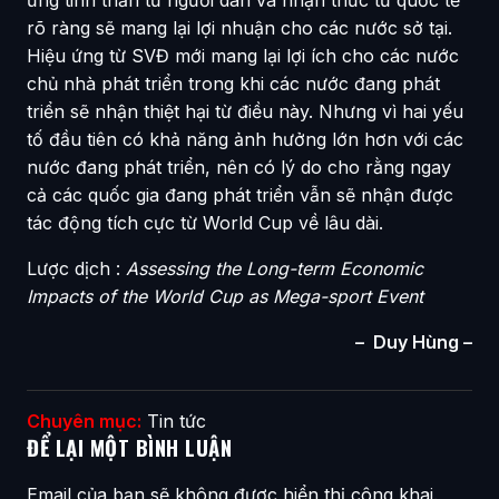
ứng tinh thần từ người dân và nhận thức từ quốc tế
rõ ràng sẽ mang lại lợi nhuận cho các nước sở tại.
Hiệu ứng từ SVĐ mới mang lại lợi ích cho các nước
chủ nhà phát triển trong khi các nước đang phát
triển sẽ nhận thiệt hại từ điều này. Nhưng vì hai yếu
tố đầu tiên có khả năng ảnh hưởng lớn hơn với các
nước đang phát triển, nên có lý do cho rằng ngay
cả các quốc gia đang phát triển vẫn sẽ nhận được
tác động tích cực từ World Cup về lâu dài.
Lược dịch :
Assessing the Long-term Economic
Impacts of the World Cup as Mega-sport Event
– Duy Hùng –
Chuyên mục:
Tin tức
ĐỂ LẠI MỘT BÌNH LUẬN
Email của bạn sẽ không được hiển thị công khai.