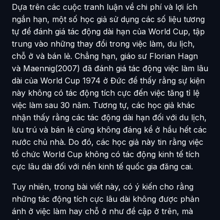
Dựa trên các cuộc tranh luận về chi phí và lợi ích
ngắn hạn, một số học giả sử dụng các số liệu tương
tự để đánh giá tác động dài hạn của World Cup, tập
trung vào những thay đổi trong việc làm, du lịch,
chỗ ở và bán lẻ. Chẳng hạn, giáo sư Florian Hagn
và Maennig(2007) đã đánh giá tác động việc làm lâu
dài của World Cup 1974 ở Đức để thấy rằng sự kiện
này không có tác động tích cực đến việc tăng tỉ lệ
việc làm sau 30 năm. Tương tự, các học giả khác
nhận thấy rằng các tác động dài hạn đối với du lịch,
lưu trú và bán lẻ cũng không đáng kể ở hầu hết các
nước chủ nhà. Do đó, các học giả này tin rằng việc
tổ chức World Cup không có tác động kinh tế tích
cực lâu dài đối với nền kinh tế quốc gia đăng cai.
Tuy nhiên, trong bài viết này, có ý kiến cho rằng
những tác động tích cực lâu dài không được phản
ánh ở việc làm hay chỗ ở như đề cập ở trên, mà