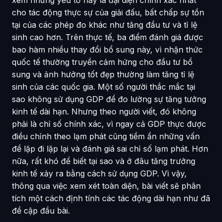
cho tác động thực sự của giải đấu, bất chấp sự tồn
tại của các phép đo khác như tăng đầu tư và tỉ lệ
sinh cao hơn. Trên thực tế, ba điểm đánh giá được
bao hàm nhiều thay đổi bổ sung này, vì nhận thức
quốc tế thường truyền cảm hứng cho đầu tư bổ
sung và ảnh hưởng tốt đẹp thường làm tăng tỉ lệ
sinh của các quốc gia. Một số người thắc mắc tại
sao không sử dụng GDP để đo lường sự tăng tưởng
kinh tế dài hạn. Nhưng theo người viết, đó không
phải là chỉ số chính xác, vì ngay cả GDP thực được
điều chỉnh theo lạm phát cũng tiềm ẩn những vấn
đề lặp đi lặp lại và đánh giá sai chỉ số lạm phát. Hơn
nữa, rất khó để biết tại sao và ở đâu tăng trưởng
kinh tế xảy ra bằng cách sử dụng GDP. Vì vậy,
thông qua việc xem xét toàn diện, bài viết sẽ phân
tích một cách định tính các tác động dài hạn như đã
đề cập đầu bài.