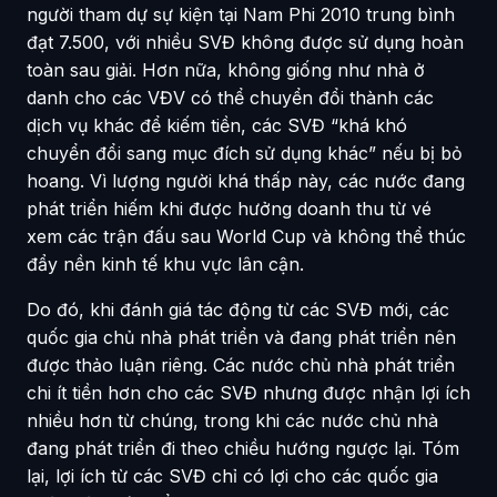
người tham dự sự kiện tại Nam Phi 2010 trung bình
đạt 7.500, với nhiều SVĐ không được sử dụng hoàn
toàn sau giải. Hơn nữa, không giống như nhà ở
danh cho các VĐV có thể chuyển đổi thành các
dịch vụ khác để kiếm tiền, các SVĐ “khá khó
chuyển đổi sang mục đích sử dụng khác” nếu bị bỏ
hoang. Vì lượng người khá thấp này, các nước đang
phát triển hiếm khi được hưởng doanh thu từ vé
xem các trận đấu sau World Cup và không thể thúc
đẩy nền kinh tế khu vực lân cận.
Do đó, khi đánh giá tác động từ các SVĐ mới, các
quốc gia chủ nhà phát triển và đang phát triển nên
được thảo luận riêng. Các nước chủ nhà phát triển
chi ít tiền hơn cho các SVĐ nhưng được nhận lợi ích
nhiều hơn từ chúng, trong khi các nước chủ nhà
đang phát triển đi theo chiều hướng ngược lại. Tóm
lại, lợi ích từ các SVĐ chỉ có lợi cho các quốc gia