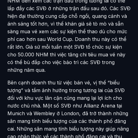
NHM đến xem các trận đấu trong tương lai có thể
lấp đầy các SVĐ ở những trận đấu sau đó. Các SVĐ
hiện đại thường cung cấp chỗ ngồi, quang cảnh và
ánh sáng tốt hơn, vì thế khán giả sẽ tò mò và sẵn
sàng mua vé xem các sự kiện thể thao dù cho mức
phí cao hơn sau World Cup. Doanh thu này có thể
rất lớn. Giả sử mỗi tuần một SVĐ tổ chức sự kiện
cho 50.000 NHM thì việc tăng chi tiêu mua vé này
có thể bù đắp cho việc bảo trì các SVĐ trong
những năm qua.
Bên cạnh doanh thu từ việc bán vé, vị thế “biểu
tượng” và tầm ảnh hưởng trong tương lai của SVĐ
đối với khu vực lân cận cũng mang lại lợi ích cho
nước chủ nhà. Một số SVĐ như Allianz Arena tại
Munich và Wembley ở London, đã trở thành những
sân mang tính biểu tượng của các thành phố đăng
cai. Những sân mang tính biểu tượng này giúp nâng
cao nhận thức về các thành phố đăng cai và thu