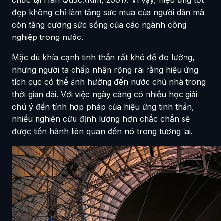
chức tại Hàn Quốc.(Kim, 2001). Vì vậy, hiệu ứng tốt
đẹp không chỉ làm tăng sức mua của người dân mà
còn tăng cường sức sống của các ngành công
nghiệp trong nước.
Mặc dù khía cạnh tinh thần rất khó để đo lường,
nhưng người ta chấp nhận rộng rãi rằng hiệu ứng
tích cực có thể ảnh hưởng đến nước chủ nhà trong
thời gian dài. Với việc ngày càng có nhiều học giải
chú ý đến tính hợp pháp của hiệu ứng tinh thần,
nhiều nghiên cứu định lượng hơn chắc chắn sẽ
được tiến hành liên quan đến nó trong tương lai.