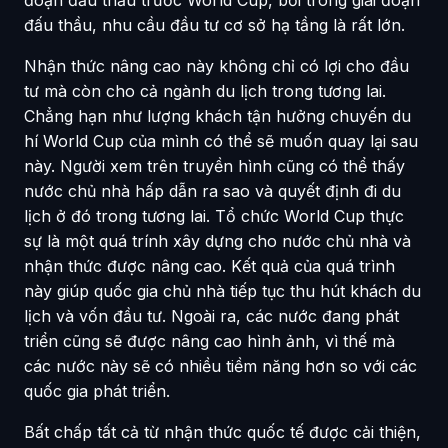
đoạn đấu thầu trước World Cup, bởi trong giai đoạn
đấu thầu, nhu cầu đầu tư cơ sở hạ tầng là rất lớn.
Nhận thức nâng cao này không chỉ có lợi cho đầu
tư mà còn cho cả ngành du lịch trong tương lai.
Chẳng hạn như lượng khách tận hưởng chuyến du
hí World Cup của mình có thể sẽ muốn quay lại sau
này. Người xem trên truyền hình cũng có thể thấy
nước chủ nhà hấp dẫn ra sao và quyết định đi du
lịch ở đó trong tương lai. Tổ chức World Cup thực
sự là một quá trính xây dựng cho nước chủ nhà và
nhận thức được nâng cao. Kết quả của quá trình
này giúp quốc gia chủ nhà tiếp tục thu hút khách du
lịch và vốn đầu tư. Ngoài ra, các nước đang phát
triển cũng sẽ được nâng cao hình ảnh, vì thế mà
các nước này sẽ có nhiều tiềm năng hơn so với các
quốc gia phát triển.
Bất chấp tất cả từ nhận thức quốc tế được cải thiện,