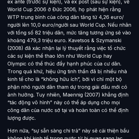
ex ante (trước sự kiện), và ex post (sau sự kiện), về
World Cup 2006 ở Đức 2006, họ phát hiện rằng
WTP trung bình của công dân tăng từ 4,26 euro/
người lên 10,0 euro/người sau World Cup. Nếu nhân
với tổng số 82 triệu dân, mức tăng tương ứng sẽ vào
khoảng 479,3 triệu euro. Kavetsos & Szymanski
(2008) đã xác nhận lại lý thuyết rằng việc tổ chức
các sự kiện thể thao lớn như World Cup hay
Olympic có thể thúc đẩy hạnh phúc của cư dân.
Trong quá khứ, hiệu ứng tinh thần đã bị nhiều nhà
kinh tế cho là “không hữu ích”, bởi vì chỉ một bộ
phận nhỏ người dân tham dự trong giải đấu mới có
ảnh hưởng. Tuy nhiên, Maennig (2007) khẳng định
“tác động vô hình” này có thể áp dụng cho mọi
công dân của nước sở tại và hoàn toàn có thể định
lượng được.
Hơn nữa, “sự sẵn sàng chi trả” này sẽ cải thiện bầu
không khí kinh tế trong nước từ bi quan sang lạc