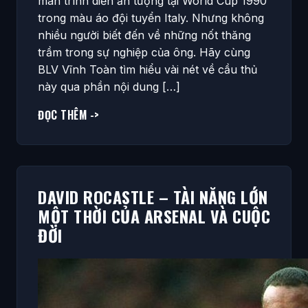
màn trình diễn ấn tượng tại World Cup 1990
trong màu áo đội tuyển Italy. Nhưng không
nhiều người biết đến về những nốt thăng
trầm trong sự nghiệp của ông. Hãy cùng
BLV Vĩnh Toàn tìm hiểu vài nét về cầu thủ
này qua phần nội dung […]
ĐỌC THÊM ->
DAVID ROCASTLE – TÀI NĂNG LỚN
MỘT THỜI CỦA ARSENAL VÀ CUỘC
ĐỜI