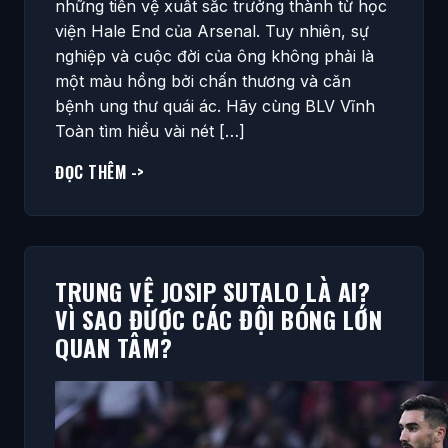
những tiền vệ xuất sắc trưởng thành từ học
viện Hale End của Arsenal. Tuy nhiên, sự
nghiệp và cuộc đời của ông không phải là
một màu hồng bởi chấn thương và căn
bệnh ung thư quái ác. Hãy cùng BLV Vĩnh
Toàn tìm hiểu vài nét […]
ĐỌC THÊM ->
TRUNG VỆ JOSIP SUTALO LÀ AI?
VÌ SAO ĐƯỢC CÁC ĐỘI BÓNG LỚN
QUAN TÂM?