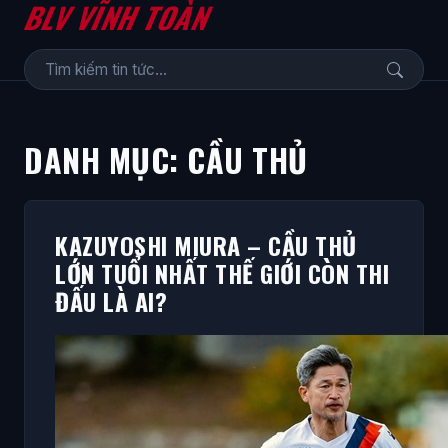
BLV VĨNH TOÀN
DANH MỤC:
CẦU THỦ
KAZUYOSHI MIURA – CẦU THỦ
LỚN TUỔI NHẤT THẾ GIỚI CÒN THI
ĐẤU LÀ AI?