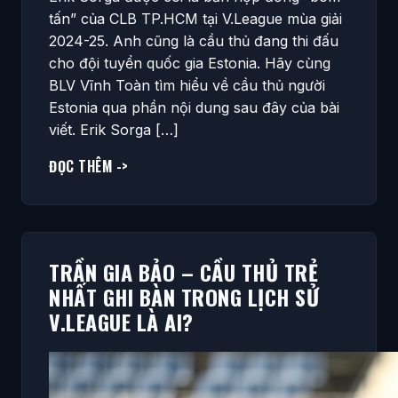
tấn” của CLB TP.HCM tại V.League mùa giải
2024-25. Anh cũng là cầu thủ đang thi đấu
cho đội tuyển quốc gia Estonia. Hãy cùng
BLV Vĩnh Toàn tìm hiểu về cầu thủ người
Estonia qua phần nội dung sau đây của bài
viết. Erik Sorga […]
ĐỌC THÊM ->
TRẦN GIA BẢO – CẦU THỦ TRẺ
NHẤT GHI BÀN TRONG LỊCH SỬ
V.LEAGUE LÀ AI?