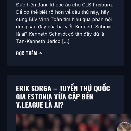
Đức hiện đang khoác áo cho CLB Freiburg.
Để có thể biết rõ hơn về cầu thủ này, hãy
cùng BLV Vĩnh Toàn tìm hiểu qua phần nội
dung sau đây của bài viết. Kenneth Schmidt
là ai? Kenneth Schmidt có tên đầy đủ là
Tan-Kenneth Jerico […]
ĐỌC THÊM ->
ERIK SORGA – TUYỂN THỦ QUỐC
GIA ESTONIA VỪA CẬP BẾN
V.LEAGUE LÀ AI?