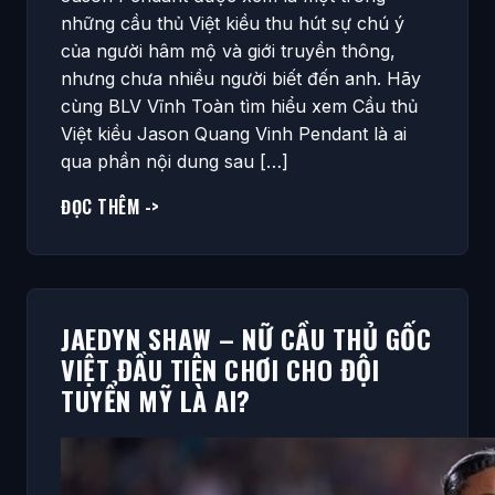
những cầu thủ Việt kiều thu hút sự chú ý
của người hâm mộ và giới truyền thông,
nhưng chưa nhiều người biết đến anh. Hãy
cùng BLV Vĩnh Toàn tìm hiểu xem Cầu thủ
Việt kiều Jason Quang Vinh Pendant là ai
qua phần nội dung sau […]
ĐỌC THÊM ->
JAEDYN SHAW – NỮ CẦU THỦ GỐC
VIỆT ĐẦU TIÊN CHƠI CHO ĐỘI
TUYỂN MỸ LÀ AI?