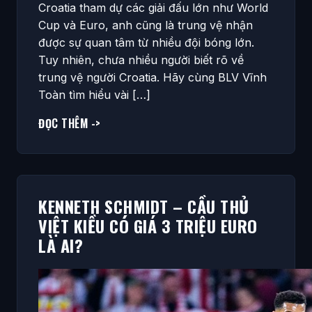
Croatia tham dự các giải đấu lớn như World
Cup và Euro, anh cũng là trung vệ nhận
được sự quan tâm từ nhiều đội bóng lớn.
Tuy nhiên, chưa nhiều người biết rõ về
trung vệ người Croatia. Hãy cùng BLV Vĩnh
Toàn tìm hiểu vài […]
ĐỌC THÊM ->
KENNETH SCHMIDT – CẦU THỦ
VIỆT KIỀU CÓ GIÁ 3 TRIỆU EURO
LÀ AI?