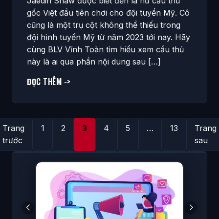
Jaedin Shaw được biết đến là nữ cầu thủ
gốc Việt đầu tiên chơi cho đội tuyển Mỹ. Cô
cũng là một trụ cột không thể thiếu trong
đội hình tuyển Mỹ từ năm 2023 tới nay. Hãy
cùng BLV Vĩnh Toàn tìm hiểu xem cầu thủ
này là ai qua phần nội dung sau […]
ĐỌC THÊM ->
PHÂN
Trang
1
2
3
4
5
…
13
Trang
TRANG
trước
sau
BÀI
VIẾT