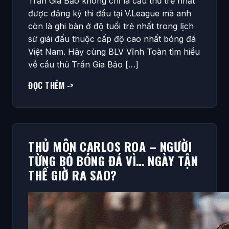
Trần Gia Bảo không chỉ là cầu thủ trẻ nhất
được đăng ký thi đấu tại V.League mà anh
còn là ghi bàn ở độ tuổi trẻ nhất trong lịch
sử giải đấu thuộc cấp độ cao nhất bóng đá
Việt Nam. Hãy cùng BLV Vĩnh Toàn tìm hiểu
về cầu thủ Trần Gia Bảo […]
ĐỌC THÊM ->
THỦ MÔN CARLOS ROA – NGƯỜI
TỪNG BỎ BÓNG ĐÁ VÌ… NGÀY TẬN
THẾ GIỜ RA SAO?