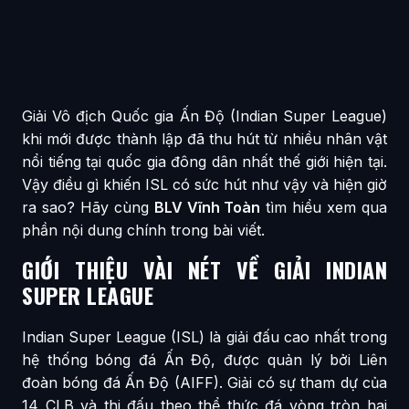
Giải Vô địch Quốc gia Ấn Độ (Indian Super League)
khi mới được thành lập đã thu hút từ nhiều nhân vật
nổi tiếng tại quốc gia đông dân nhất thế giới hiện tại.
Vậy điều gì khiến ISL có sức hút như vậy và hiện giờ
ra sao? Hãy cùng
BLV Vĩnh Toàn
tìm hiểu xem qua
phần nội dung chính trong bài viết.
GIỚI THIỆU VÀI NÉT VỀ GIẢI INDIAN
SUPER LEAGUE
Indian Super League (ISL) là giải đấu cao nhất trong
hệ thống bóng đá Ấn Độ, được quản lý bởi Liên
đoàn bóng đá Ấn Độ (AIFF). Giải có sự tham dự của
14 CLB và thi đấu theo thể thức đá vòng tròn hai