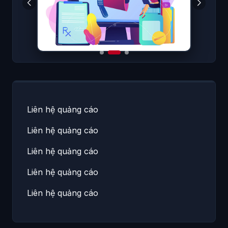
Liên hệ quảng cáo
Liên hệ quảng cáo
Liên hệ quảng cáo
Liên hệ quảng cáo
Liên hệ quảng cáo