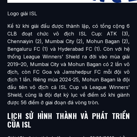
Logo giải ISL
Kể từ khi giải đấu được thành lập, có tổng cộng 6
CLB đoạt chức vô địch ISL Cup: ATK (3),
Chennaiyin (2), Mumbai City (2), Mohun Bagan (2),
Bengaluru FC (1) và Hyderabad FC (1). Còn với hệ
thống League Winners’ Shield ra đời vào mùa giải
2019–20, Mumbai City và Mohun Bagan có 2 lần vô
địch, còn FC Goa và Jamshedpur FC mỗi đội vô
địch 1 lần. Riêng mùa 2024-25, Mohun Bagan là đội
đầu tiên vô địch cả ISL Cup và League Winners’
Shield, cũng là đội đạt kỷ lục về điểm số khi giành
được 56 điểm ở giai đoạn đá vòng tròn.
LỊCH SỬ HÌNH THÀNH VÀ PHÁT TRIỂN
CỦA ISL