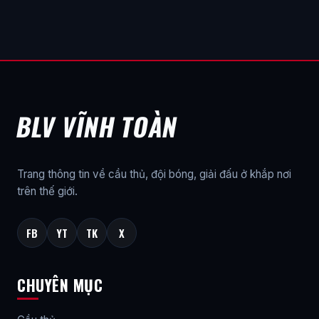
BLV VĨNH TOÀN
Trang thông tin về cầu thủ, đội bóng, giải đấu ở khắp nơi
trên thế giới.
FB
YT
TK
X
CHUYÊN MỤC