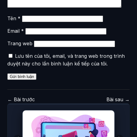
Tên
*
Email
*
Trang web
Lưu tên của tôi, email, và trang web trong trình
duyệt này cho lần bình luận kế tiếp của tôi.
←
Bài trước
Bài sau
→