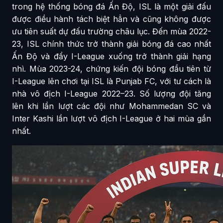
trong hệ thống bóng đá Ấn Độ, ISL là một giải đấu
được điều hành tách biệt hẳn và cũng không được
ưu tiên suất dự đấu trường châu lục. Đến mùa 2022-
23, ISL chính thức trở thành giải bóng đá cao nhất
Ấn Độ và đẩy I-League xuống trở thành giải hạng
nhì. Mùa 2023-24, chứng kiến đội bóng đầu tiên từ
I-League lên chơi tại ISL là Punjab FC, với tư cách là
nhà vô địch I-League 2022–23. Số lượng đội tăng
lên khi lần lượt các đội như Mohammedan SC và
Inter Kashi lần lượt vô địch I-League ở hai mùa gần
nhất.