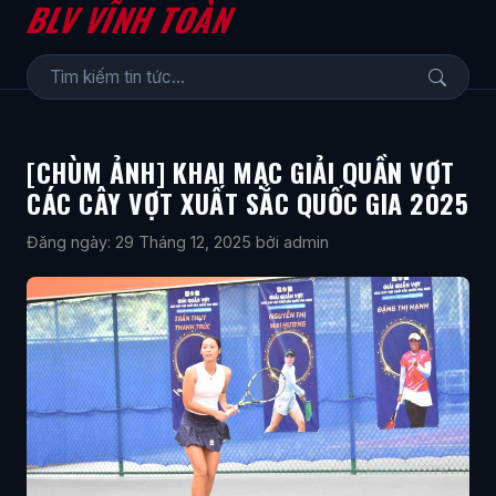
BLV VĨNH TOÀN
[CHÙM ẢNH] KHAI MẠC GIẢI QUẦN VỢT
CÁC CÂY VỢT XUẤT SẮC QUỐC GIA 2025
Đăng ngày: 29 Tháng 12, 2025
bởi admin