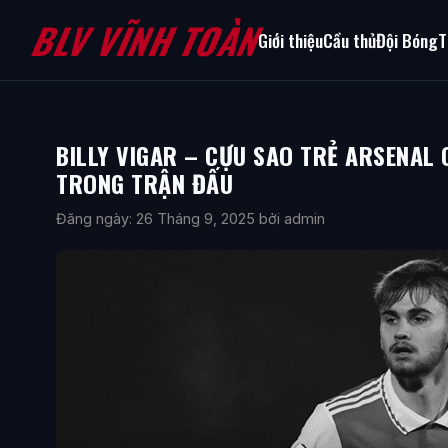
BLV VĨNH TOÀN
Giới thiệu
Cầu thủ
Đội Bóng
T
BILLY VIGAR – CỰU SAO TRẺ ARSENAL 
TRONG TRẬN ĐẤU
Đăng ngày: 26 Tháng 9, 2025
bởi admin