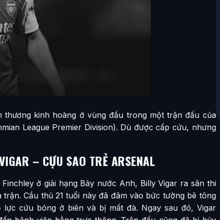
ấn thương kinh hoàng ở vùng đầu trong một trận đấu của
thmian League Premier Division). Dù được cấp cứu, nhưng
VIGAR – CỰU SAO TRẺ ARSENAL
Finchley ở giải hạng Bảy nước Anh, Billy Vigar ra sân thi
 trận. Cầu thủ 21 tuổi này đã đâm vào bức tường bê tông
 lực cứu bóng ở biên và bị mất đà. Ngay sau đó, Vigar
ến bệnh viện bằng trực thăng. Trận đấu cũng đã bị hủy