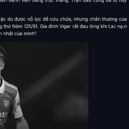
“Mặc dù được nỗ lực để cứu chữa, nhưng chấn thương của
 thứ Năm (25/9). Gia đình Vigar rất đau lòng khi t.a.i nạ.n
h nhất của mình”.