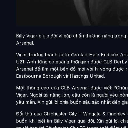
Billy Vigar q.u.a đời vì gặp chấn thương nặng trong
Arsenal.
Vigar trưởng thành từ lò đào tạo Hale End của Ar
U21. Anh từng có quãng thời gian được CLB Derby
Arsenal để tìm một bến đỗ mới với hi vọng được 
Eastbourne Borough và Hastings United.
Một thông cáo của CLB Arsenal được viết: “Chúng
Vigar. Ngoài tài năng lớn, cậu còn là người yêu bó
yêu mến. Xin gửi lời chia buồn sâu sắc nhất đến gia 
Đối thủ của Chichester City – Wingate & Finchley
buồn khi biết tin Billy Vigar qua đời. Xin gửi lời
người bạn tại Chichester City FC trong thời điểm v