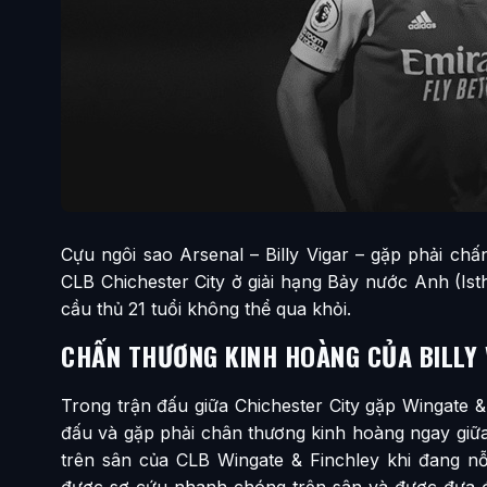
Cựu ngôi sao Arsenal – Billy Vigar – gặp phải ch
CLB Chichester City ở giải hạng Bảy nước Anh (Is
cầu thủ 21 tuổi không thể qua khỏi.
CHẤN THƯƠNG KINH HOÀNG CỦA BILLY 
Trong trận đấu giữa Chichester City gặp Wingate & 
đấu và gặp phải chân thương kinh hoàng ngay giữa
trên sân của CLB Wingate & Finchley khi đang nỗ
được sơ cứu nhanh chóng trên sân và được đưa đ