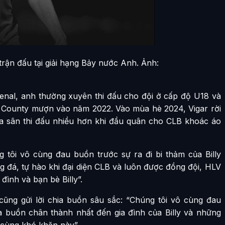
 trận đấu tại giải hạng Bảy nước Anh. Ảnh:
senal, anh thường xuyên thi đấu cho đội ở cấp độ U18 và
 County mượn vào năm 2022. Vào mùa hè 2024, Vigar rời
ra sân thi đấu nhiều hơn khi đầu quân cho CLB khoác áo
 tôi vô cùng đau buồn trước sự ra đi bi thảm của Billy
ng đá, tự hào khi đại diện CLB và luôn được đồng đội, HLV
đình và bạn bè Billy”.
 cũng gửi lời chia buồn sâu sắc: “Chúng tôi vô cùng đau
 chia buồn chân thành nhất đến gia đình của Billy và những
ô cùng khó khăn này”.