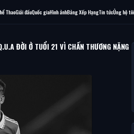
hể Thao
Giải đấu
Quốc gia
Hình ảnh
Bảng Xếp Hạng
Tin tức
Ủng hộ tô
Q.U.A ĐỜI Ở TUỔI 21 VÌ CHẤN THƯƠNG NẶNG